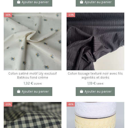
Ajouter au panier
Ajouter au panier
-40%
-25%
Coton satiné motif Lily exclusif
Coton tissage texturé noir avec fils
Batikou fond crème
argentés et dorés
1,32 €
1,19 €
2,20 €
1,59 €
Ajouter au panier
Ajouter au panier
-20%
-80%