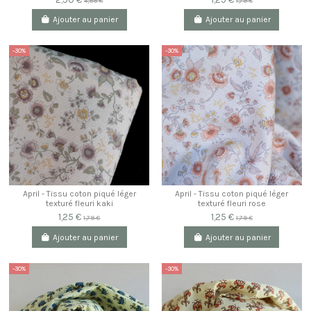
4,99 €
1,79 €
Ajouter au panier
Ajouter au panier
-30%
-30%
April - Tissu coton piqué léger
April - Tissu coton piqué léger
texturé fleuri kaki
texturé fleuri rose
1,25 €
1,25 €
1,79 €
1,79 €
Ajouter au panier
Ajouter au panier
-30%
-30%