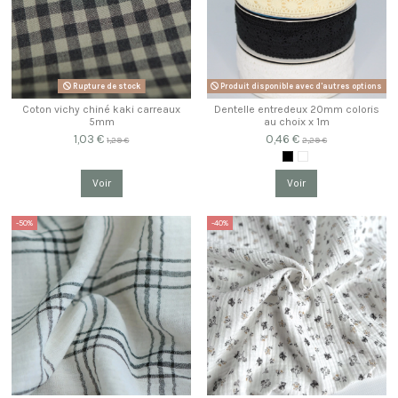
Rupture de stock
Produit disponible avec d'autres options
Coton vichy chiné kaki carreaux
Dentelle entredeux 20mm coloris
5mm
au choix x 1m
1,03 €
0,46 €
1,29 €
2,29 €
Voir
Voir
-50%
-40%