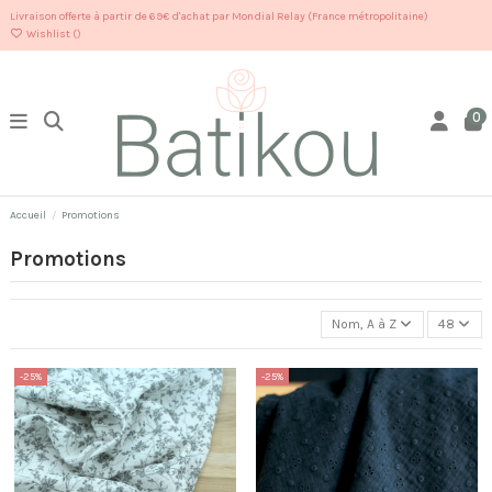
Livraison offerte à partir de 69€ d'achat par Mondial Relay (France métropolitaine)
Wishlist (
)
0
Accueil
Promotions
Promotions
Nom, A à Z
48
-25%
-25%