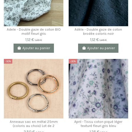
Adele - Double gaze de coton BIO
Adèle - Double gaze de coton
motif fleuri gris
brodée coloris noir
1,12 €
1,12 €
1,49 €
1,49 €
Ajouter au panier
Ajouter au panier
-50%
-30%
Anneaux sac en métal 25mm
April - Tissu coton piqué léger
(coloris au choix) Lot de 2
texturé fleuri gris bleu
2,50 €
1,25 €