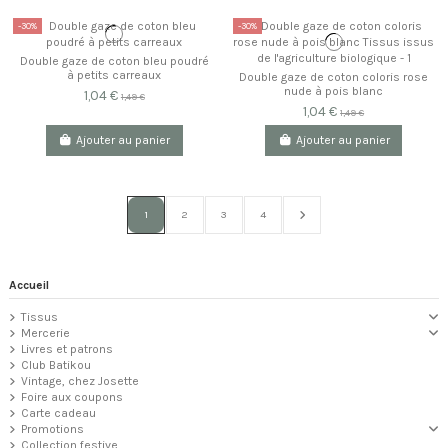
-30%
-30%
Double gaze de coton bleu poudré
à petits carreaux
Double gaze de coton coloris rose
nude à pois blanc
1,04 €
1,49 €
1,04 €
1,49 €
Ajouter au panier
Ajouter au panier
1
2
3
4
Accueil
Tissus
Mercerie
Livres et patrons
Club Batikou
Vintage, chez Josette
Foire aux coupons
Carte cadeau
Promotions
Collection festive