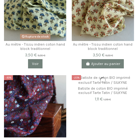
Rupture de stock
Au mètre - Tissu indien coton hand
Au mètre - Tissu indien coton hand
block traditionnel
block traditionnel
3,50 €
3,50 €
5,00 €
5,00 €
Voir
Ajouter au panier
-30%
-20%
Batiste de coton BIO imprimé
exclusif Tarte Tatin / SILKYNE
1,11 €
1,39 €