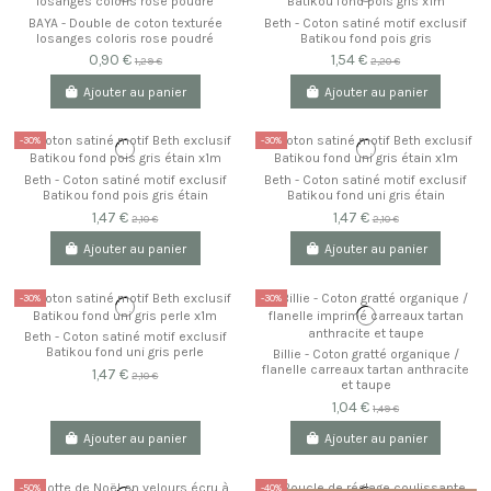
BAYA - Double de coton texturée
Beth - Coton satiné motif exclusif
losanges coloris rose poudré
Batikou fond pois gris
0,90 €
1,54 €
1,29 €
2,20 €
Ajouter au panier
Ajouter au panier
-30%
-30%
Beth - Coton satiné motif exclusif
Beth - Coton satiné motif exclusif
Batikou fond pois gris étain
Batikou fond uni gris étain
1,47 €
1,47 €
2,10 €
2,10 €
Ajouter au panier
Ajouter au panier
-30%
-30%
Beth - Coton satiné motif exclusif
Batikou fond uni gris perle
Billie - Coton gratté organique /
flanelle carreaux tartan anthracite
1,47 €
2,10 €
et taupe
1,04 €
1,49 €
Ajouter au panier
Ajouter au panier
-50%
-40%