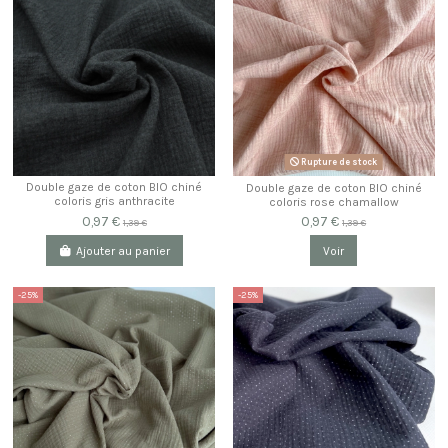
Rupture de stock
Double gaze de coton BIO chiné
Double gaze de coton BIO chiné
coloris gris anthracite
coloris rose chamallow
0,97 €
0,97 €
1,39 €
1,39 €
Ajouter au panier
Voir
-25%
-25%