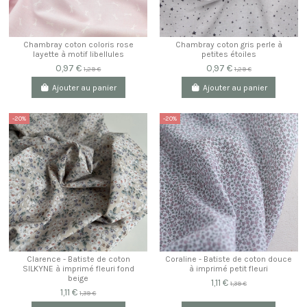
Chambray coton coloris rose
Chambray coton gris perle à
layette à motif libellules
petites étoiles
0,97 €
0,97 €
1,29 €
1,29 €
Ajouter au panier
Ajouter au panier
-20%
-20%
Clarence - Batiste de coton
Coraline - Batiste de coton douce
SILKYNE à imprimé fleuri fond
à imprimé petit fleuri
beige
1,11 €
1,39 €
1,11 €
1,39 €