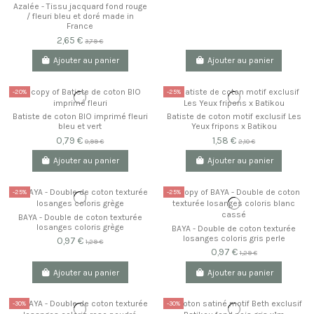
Azalée - Tissu jacquard fond rouge
/ fleuri bleu et doré made in
France
2,65 €
3,79 €
Ajouter au panier
Ajouter au panier
-20%
-25%
Batiste de coton BIO imprimé fleuri
Batiste de coton motif exclusif Les
bleu et vert
Yeux fripons x Batikou
0,79 €
1,58 €
0,99 €
2,10 €
Ajouter au panier
Ajouter au panier
-25%
-25%
BAYA - Double de coton texturée
losanges coloris grège
BAYA - Double de coton texturée
losanges coloris gris perle
0,97 €
1,29 €
0,97 €
1,29 €
Ajouter au panier
Ajouter au panier
-30%
-30%