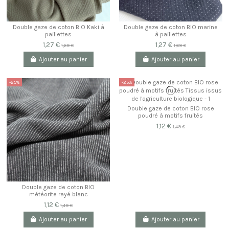
Double gaze de coton BIO Kaki à
Double gaze de coton BIO marine
paillettes
à paillettes
1,27 €
1,27 €
1,69 €
1,69 €
Ajouter au panier
Ajouter au panier
-25%
-25%
Double gaze de coton BIO rose
poudré à motifs fruités
1,12 €
1,49 €
Double gaze de coton BIO
météorite rayé blanc
1,12 €
1,49 €
Ajouter au panier
Ajouter au panier