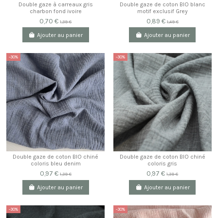
Double gaze à carreaux gris
Double gaze de coton BIO blanc
charbon fond ivoire
motif exclusif Grey
0,70 €
0,89 €
1,39 €
1,49 €
Ajouter au panier
Ajouter au panier
-30%
-30%
Double gaze de coton BIO chiné
Double gaze de coton BIO chiné
coloris bleu denim
coloris gris
0,97 €
0,97 €
1,39 €
1,39 €
Ajouter au panier
Ajouter au panier
-30%
-30%