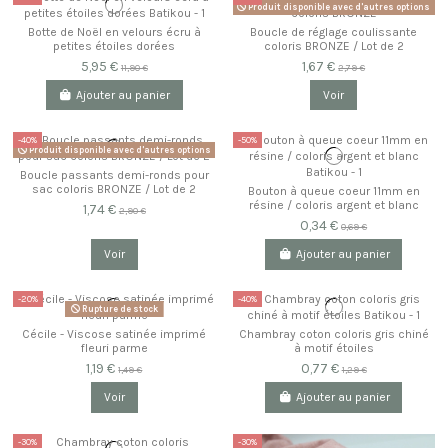
Produit disponible avec d'autres options
Botte de Noël en velours écru à
Boucle de réglage coulissante
petites étoiles dorées
coloris BRONZE / Lot de 2
5,95 €
1,67 €
11,90 €
2,79 €
Ajouter au panier
Voir
-40%
-50%
Produit disponible avec d'autres options
Boucle passants demi-ronds pour
sac coloris BRONZE / Lot de 2
Bouton à queue coeur 11mm en
résine / coloris argent et blanc
1,74 €
2,90 €
0,34 €
0,69 €
Voir
Ajouter au panier
-20%
-40%
Rupture de stock
Cécile - Viscose satinée imprimé
Chambray coton coloris gris chiné
fleuri parme
à motif étoiles
1,19 €
0,77 €
1,49 €
1,29 €
Voir
Ajouter au panier
-30%
-30%