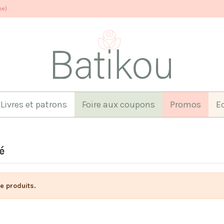
ne)
Livres et patrons
Foire aux coupons
Promos
E
é
de produits.