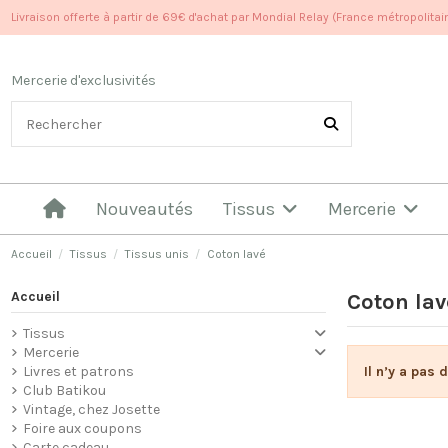
Livraison offerte à partir de 69€ d'achat par Mondial Relay (France métropolitai
Mercerie d'exclusivités
Nouveautés
Tissus
Mercerie
Accueil
Tissus
Tissus unis
Coton lavé
Accueil
Coton lav
Tissus
Mercerie
Il n’y a pas 
Livres et patrons
Club Batikou
Vintage, chez Josette
Foire aux coupons
Carte cadeau