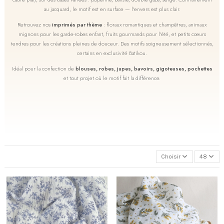
au jacquard, le motif est en surface — l'envers est plus clair.
Retrouvez nos
imprimés par thème
: floraux romantiques et champêtres, animaux
mignons pour les garde-robes enfant, fruits gourmands pour l'été, et petits cœurs
tendres pour les créations pleines de douceur. Des motifs soigneusement sélectionnés,
certains en exclusivité Batikou.
Idéal pour la confection de
blouses, robes, jupes, bavoirs, gigoteuses, pochettes
et tout projet où le motif fait la différence.
Fleuri
Animaux
Fruits
Cœurs
Indien
Choisir
48