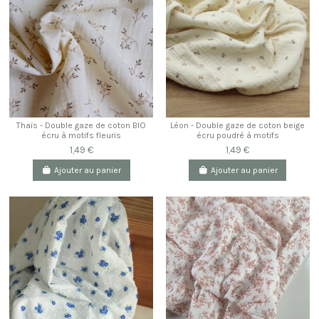
Thaïs - Double gaze de coton BIO
Léon - Double gaze de coton beige
écru à motifs fleuris
écru poudré à motifs
1,49 €
1,49 €
Ajouter au panier
Ajouter au panier