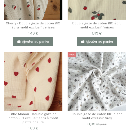
Double gaze de coton BIO écru
Cherry - Double gaze de coton BIO
motif exclusif fraises
écru motif exclusif cerises
1,49 €
1,49 €
Ajouter au panier
Ajouter au panier
-40%
Little Manou - Double gaze de
Double gaze de coton BIO blanc
coton BIO exclusif écru à motif
motif exclusif Grey
petits coeurs
0,89 €
1,49 €
1,69 €