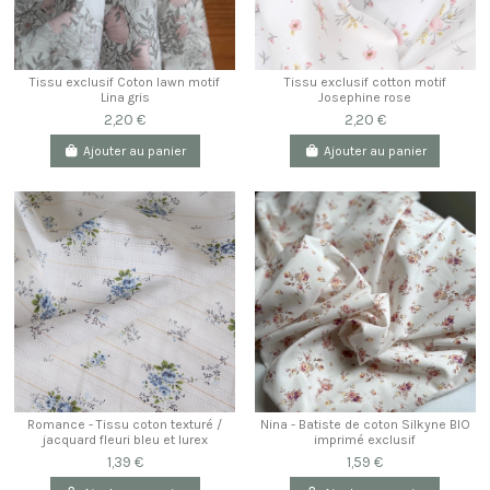
Tissu exclusif Coton lawn motif
Tissu exclusif cotton motif
Lina gris
Josephine rose
2,20 €
2,20 €
Ajouter au panier
Ajouter au panier
Romance - Tissu coton texturé /
Nina - Batiste de coton Silkyne BIO
jacquard fleuri bleu et lurex
imprimé exclusif
1,39 €
1,59 €