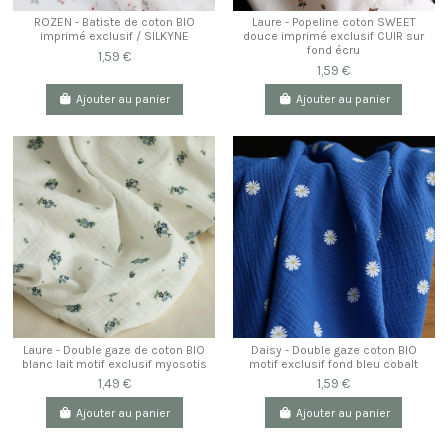
ROZEN - Batiste de coton BIO
Laure - Popeline coton SWEET
imprimé exclusif / SILKYNE
douce imprimé exclusif CUIR sur
fond écru
1,59 €
1,59 €
Ajouter au panier
Ajouter au panier
Laure - Double gaze de coton BIO
Daisy - Double gaze coton BIO
blanc lait motif exclusif myosotis
motif exclusif fond bleu cobalt
1,49 €
1,59 €
Ajouter au panier
Ajouter au panier