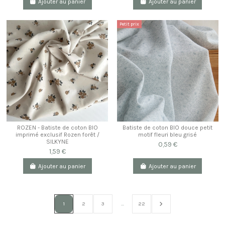
Ajouter au panier
Ajouter au panier
Petit prix
ROZEN - Batiste de coton BIO
Batiste de coton BIO douce petit
imprimé exclusif Rozen forêt /
motif fleuri bleu grisé
SILKYNE
0,59 €
1,59 €
Ajouter au panier
Ajouter au panier
1
2
3
…
22