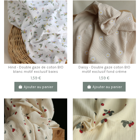
Hind - Double gaze de coton BIO
Daisy - Double gaze coton BIO
blanc motif exclusif baies
motif exclusif fond crème
1,59 €
1,59 €
Ajouter au panier
Ajouter au panier