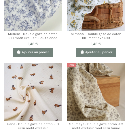
Meriem - Double gaze de coton
Mimosa - Double gaze de coton
BIO motif exclusif Bleu faïence
BIO motif exclusif
1,49 €
1,49 €
Ajouter au panier
Ajouter au panier
-20%
Hana - Double gaze de coton BIO
Soumeya - Double gaze coton BIO
écru motif exclusif
motif exclusif fond écru taupe