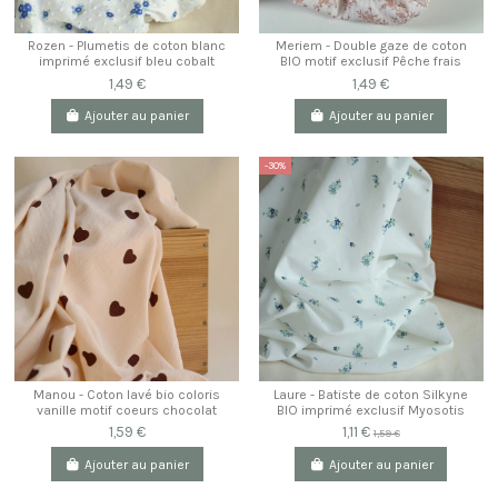
Rozen - Plumetis de coton blanc
Meriem - Double gaze de coton
imprimé exclusif bleu cobalt
BIO motif exclusif Pêche frais
1,49 €
1,49 €
Ajouter au panier
Ajouter au panier
-30%
Manou - Coton lavé bio coloris
Laure - Batiste de coton Silkyne
vanille motif coeurs chocolat
BIO imprimé exclusif Myosotis
1,59 €
1,11 €
1,59 €
Ajouter au panier
Ajouter au panier