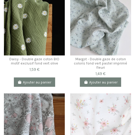
Daisy - Double gaze coton BIO
Margot - Double gaze de coton
motif exclusif fond vert olive
coloris fond vert pastel imprimé
fleuri
1,59 €
1,49 €
Ajouter au panier
Ajouter au panier