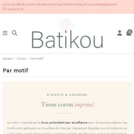
Livraison offerte à partir de 69€ d'achat par Mondial Relay (France métropolitaine)
Wishlist (
0
)
0
Accueil
Tissus
Par motif
Par motif
🌸 MOTIFS & COULEURS
Tissus coton
imprimé
Le coton imprimé est le
tissu polyvalent par excellence
pour la couture créative. Les
motifs sont appliqués sur la surface du tissu par impression (digitale, aux cylindres ou au
cadre plat), sur des bases variées : popeline, batiste, double gaze, sergé. Contrairement