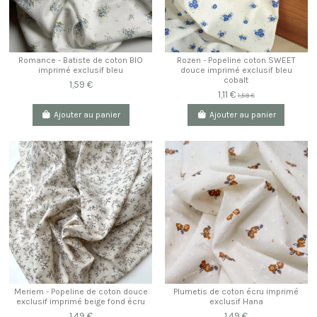
Romance - Batiste de coton BIO
Rozen - Popeline coton SWEET
imprimé exclusif bleu
douce imprimé exclusif bleu
cobalt
1,59 €
1,11 €
1,59 €
Ajouter au panier
Ajouter au panier
Meriem - Popeline de coton douce
Plumetis de coton écru imprimé
exclusif imprimé beige fond écru
exclusif Hana
1,49 €
1,49 €