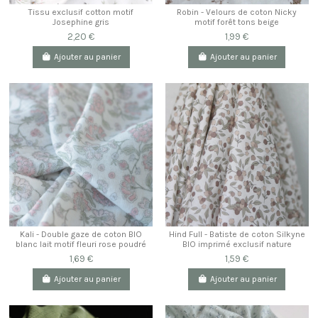
Tissu exclusif cotton motif
Robin - Velours de coton Nicky
Josephine gris
motif forêt tons beige
2,20 €
1,99 €
Ajouter au panier
Ajouter au panier
Kali - Double gaze de coton BIO
Hind Full - Batiste de coton Silkyne
blanc lait motif fleuri rose poudré
BIO imprimé exclusif nature
1,69 €
1,59 €
Ajouter au panier
Ajouter au panier