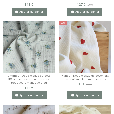
1,49 €
1,27 €
1,59 €
Ajouter au panier
Ajouter au panier
-40%
Romance - Double gaze de coton
Manou - Double gaze de coton BIO
BIO blanc cassé motif exclusif
exclusif vanille à motif coeurs
bouquet romantique bleu
1,01 €
1,69 €
1,49 €
Ajouter au panier
Ajouter au panier