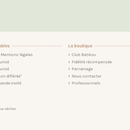
ables
La boutique
Mentions légales
Club Batikou
urisé
Fidélité récompensée
urisé
Parrainage
son différée"
Nous contacter
ande invité
Professionnels
ur vérifier
.