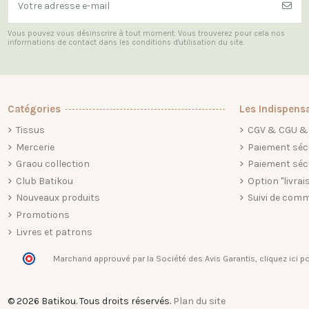
Vous pouvez vous désinscrire à tout moment. Vous trouverez pour cela nos
informations de contact dans les conditions d'utilisation du site.
Catégories
Les Indispens
Tissus
CGV & CGU & 
Mercerie
Paiement séc
Graou collection
Paiement séc
Club Batikou
Option "livrai
Nouveaux produits
Suivi de comm
Promotions
Livres et patrons
Marchand approuvé par la Société des Avis Garantis,
cliquez ici po
© 2026 Batikou. Tous droits réservés.
Plan du site