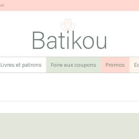
ne)
Livres et patrons
Foire aux coupons
Promos
E