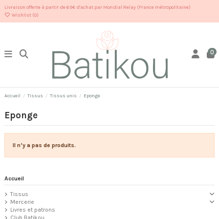
Livraison offerte à partir de 69€ d'achat par Mondial Relay (France métropolitaine)
Wishlist (
0
)
0
Accueil
Tissus
Tissus unis
Eponge
Eponge
Il n’y a pas de produits.
Accueil
Tissus
Mercerie
Livres et patrons
Club Batikou