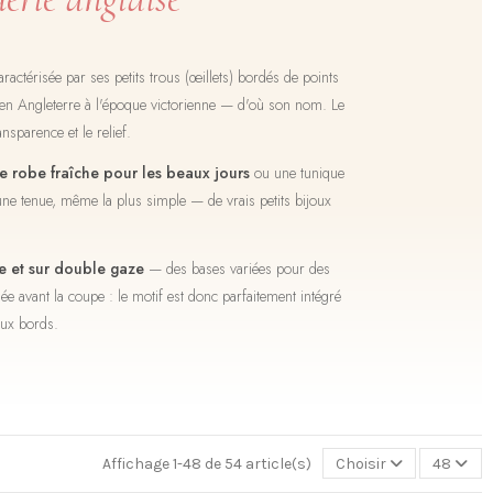
aractérisée par ses petits trous (œillets) bordés de points
ée en Angleterre à l'époque victorienne — d'où son nom. Le
ansparence et le relief.
 robe fraîche pour les beaux jours
ou une tunique
une tenue, même la plus simple — de vrais petits bijoux
ne et sur double gaze
— des bases variées pour des
sée avant la coupe : le motif est donc parfaitement intégré
aux bords.
Affichage 1-48 de 54 article(s)
Choisir
48