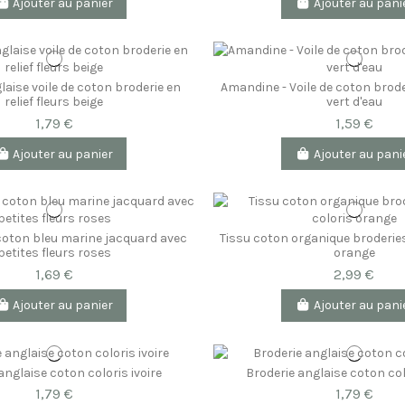
Ajouter au panier
Ajouter au pani
laise voile de coton broderie en
Amandine - Voile de coton brode
relief fleurs beige
vert d'eau
1,79 €
1,59 €
Ajouter au panier
Ajouter au pani
e coton bleu marine jacquard avec
Tissu coton organique broderies
petites fleurs roses
orange
1,69 €
2,99 €
Ajouter au panier
Ajouter au pani
anglaise coton coloris ivoire
Broderie anglaise coton col
1,79 €
1,79 €