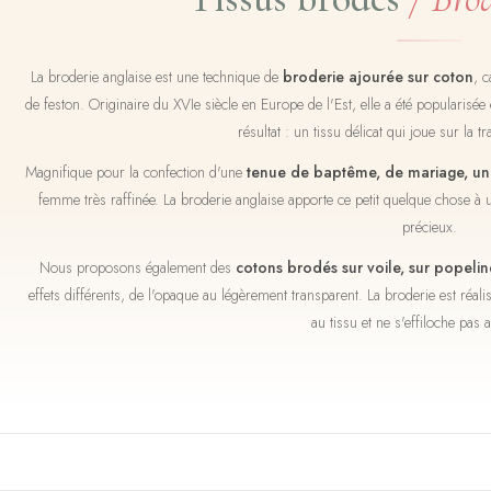
La broderie anglaise est une technique de
broderie ajourée sur coton
, c
de feston. Originaire du XVIe siècle en Europe de l'Est, elle a été popularis
résultat : un tissu délicat qui joue sur la tr
Magnifique pour la confection d'une
tenue de baptême, de mariage, une
femme très raffinée. La broderie anglaise apporte ce petit quelque chose à 
précieux.
Nous proposons également des
cotons brodés sur voile, sur popeli
effets différents, de l'opaque au légèrement transparent. La broderie est réali
au tissu et ne s'effiloche pas 