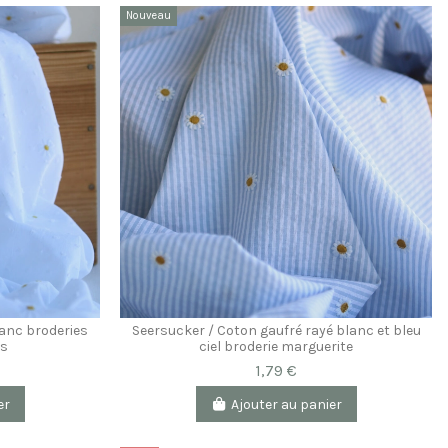
Nouveau
lanc broderies
Seersucker / Coton gaufré rayé blanc et bleu
es
ciel broderie marguerite
1,79 €
er
Ajouter au panier