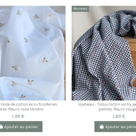
Nouveau
 Voile de coton écru broderies
Isabeau - Tissu coton vichy j
ites fleurs rose tendre
petites fleurs roug
1,99 €
1,69 €
Ajouter au panier
Ajouter au pani