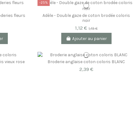
-25%
deries fleurs
Adèle - Double gaze de coton brodée coloris
noir
1,12 €
1,49 €
er
Ajouter au panier
is vieux rose
Broderie anglaise coton coloris BLANC
2,39 €