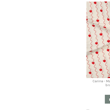
Carina - M
br