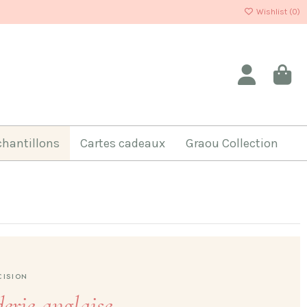
Wishlist (
0
)
chantillons
Cartes cadeaux
Graou Collection
CISION
derie anglaise