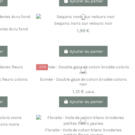
er
Ajouter au panier
Sequins noirs sur velours noir
ries écru fond
1,99 €
er
Ajouter au panier
-25%
 fleurs coloris
Esmée - Double gaze de coton brodée coloris
noir
1,12 €
1,49 €
er
Ajouter au panier
oris ivoire
Floralie - Voile de coton blanc broderies
petites fleurs jaunes