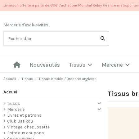
Livraison offerte à partir de 69€ d'achat par Mondial Relay (France métropolitai
Mercerie d'exclusivités
Nouveautés
Tissus
Mercerie
Accueil
Tissus
Tissus brodés / Broderie anglaise
Accueil
Tissus br
Tissus
Mercerie
Livres et patrons
Club Batikou
Vintage, chez Josette
Foire aux coupons
Carte cadeau