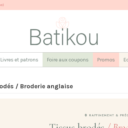
ne)
Livres et patrons
Foire aux coupons
Promos
E
odés / Broderie anglaise
🪻 RAFFINEMENT & PRÉ
Tissus brodés
/ Bro