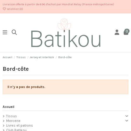
Livraison offerte à partir de 69€ d'achat par Mondial Relay (France métropolitaine)
Wishlist (
0
)
0
Accueil
Tissus
Jersey et interlock
Bord-côte
Bord-côte
Il n’y a pas de produits.
Accueil
Tissus
Mercerie
Livres et patrons
Club Batikou