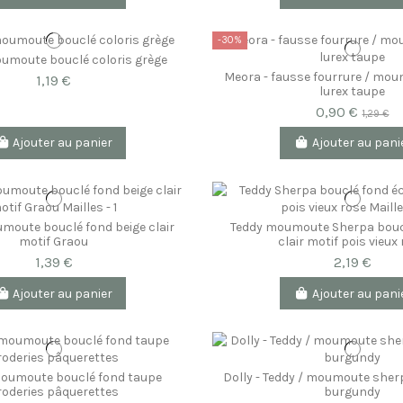
-30%
oumoute bouclé coloris grège
Meora - fausse fourrure / mo
1,19 €
lurex taupe
0,90 €
1,29 €
Ajouter au panier
Ajouter au pani
moute bouclé fond beige clair
Teddy moumoute Sherpa bouc
motif Graou
clair motif pois vieux
1,39 €
2,19 €
Ajouter au panier
Ajouter au pani
moumoute bouclé fond taupe
Dolly - Teddy / moumoute sher
roderies pâquerettes
burgundy