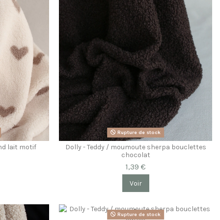
Rupture de stock
d lait motif
Dolly - Teddy / moumoute sherpa bouclettes
chocolat
1,39 €
Voir
Rupture de stock