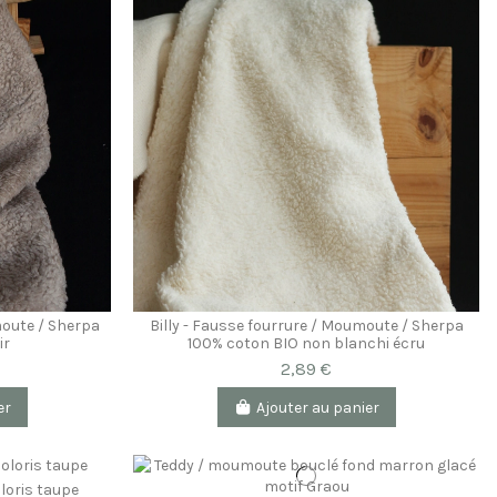
moute / Sherpa
Billy - Fausse fourrure / Moumoute / Sherpa
ir
100% coton BIO non blanchi écru
2,89 €
er
Ajouter au panier
loris taupe