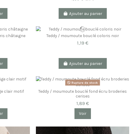
er
Ajouter au panier
ris châtaigne
Teddy / moumoute bouclé coloris noir
1,19 €
er
Ajouter au panier
Rupture de stock
e clair motif
Teddy / moumoute bouclé fond écru broderies
cerises
1,89 €
er
Voir