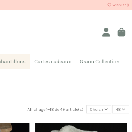
Wishlist (
)
chantillons
Cartes cadeaux
Graou Collection
Affichage 1-48 de 49 article(s)
Choisir
48