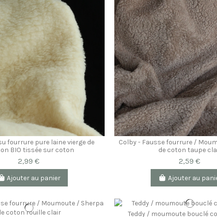
su fourrure pure laine vierge de
Colby - Fausse fourrure / Mou
on BIO tissée sur coton
de coton taupe cla
2,99 €
2,59 €
Ajouter au panier
Ajouter au pani
Teddy / moumoute bouclé co