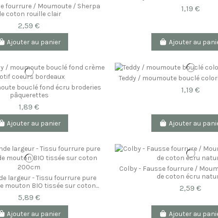
se fourrure / Moumoute / Sherpa
1,19 €
e coton rouille clair
2,59 €
Ajouter au panier
Ajouter au pani
Teddy / moumoute bouclé color
oute bouclé fond écru broderies
1,19 €
pâquerettes
1,89 €
Ajouter au panier
Ajouter au pani
Colby - Fausse fourrure / Mou
de coton écru natu
e largeur - Tissu fourrure pure
de mouton BIO tissée sur coton...
2,59 €
5,89 €
Ajouter au panier
Ajouter au pani