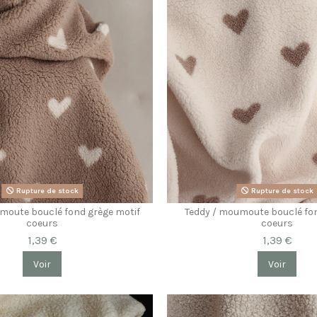
Rupture de stock
Rupture de stock
moute bouclé fond grège motif
Teddy / moumoute bouclé fon
coeurs
coeurs
1,39 €
1,39 €
Voir
Voir