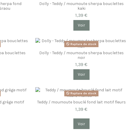
sherpa fond
Dolly - Teddy / moumoute sherpa bouclettes
 Graou
kaki
1,39 €
Voir
Rupture de stock
pa bouclettes
Dolly - Teddy / moumoute sherpa bouclettes
noir
1,39 €
Voir
Rupture de stock
 grège motif
Teddy / moumoute bouclé fond lait motif fleurs
1,39 €
Voir