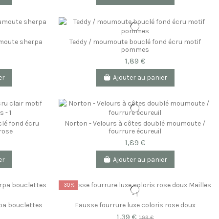
umoute sherpa
Teddy / moumoute bouclé fond écru motif
pommes
1,89 €
er
Ajouter au panier
lé fond écru
Norton - Velours à côtes doublé moumoute /
 rose
fourrure écureuil
1,89 €
er
Ajouter au panier
-30%
pa bouclettes
Fausse fourrure luxe coloris rose doux
1,39 €
1,99 €