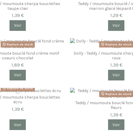
y / moumoute sherpa bouclettes
Teddy / moumoute bouclé / 
taupe clair
marron glacé léopard
1,39 €
1,29 €
Voir
Voir
Rupture de stock
Rupture de stock
moute bouclé fond crème motif
Dolly - Teddy / moumoute sher
coeurs chocolat
roux
1,89 €
1,39 €
Voir
Voir
Rupture de stock
Rupture de stock
y / moumoute sherpa bouclettes
écru
Teddy / moumoute bouclé fond
fleurs
1,39 €
1,39 €
Voir
Voir