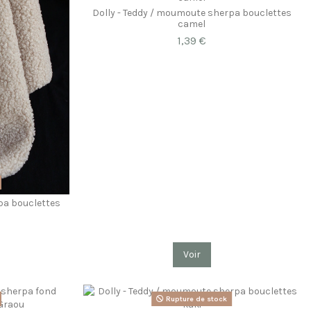
Dolly - Teddy / moumoute sherpa bouclettes
camel
1,39 €
pa bouclettes
Voir
Rupture de stock