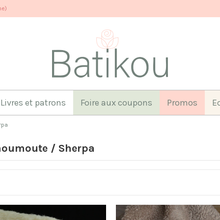
ne)
Livres et patrons
Foire aux coupons
Promos
E
rpa
moumoute / Sherpa