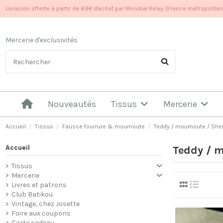
Livraison offerte à partir de 69€ d'achat par Mondial Relay (France métropolitai
Mercerie d'exclusivités
Nouveautés
Tissus
Mercerie
Accueil
Tissus
Fausse fourrure & moumoute
Teddy / moumoute / She
Accueil
Teddy / 
Tissus
Mercerie
Livres et patrons
Club Batikou
Vintage, chez Josette
Foire aux coupons
Carte cadeau