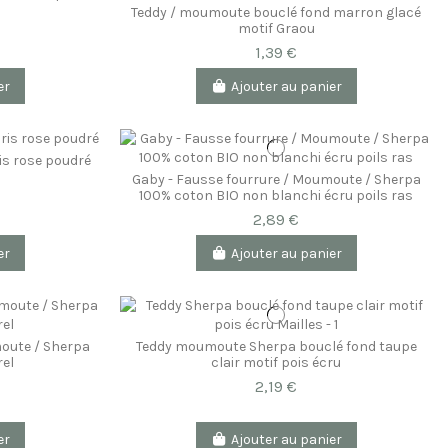
Teddy / moumoute bouclé fond marron glacé
motif Graou
1,39 €
er
Ajouter au panier
is rose poudré
Gaby - Fausse fourrure / Moumoute / Sherpa
100% coton BIO non blanchi écru poils ras
2,89 €
er
Ajouter au panier
moute / Sherpa
Teddy moumoute Sherpa bouclé fond taupe
rel
clair motif pois écru
2,19 €
er
Ajouter au panier