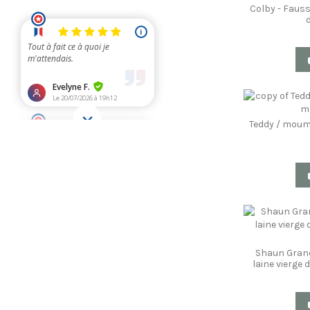
Colby - Faus
d
Teddy / moum
Shaun Grand
laine vierge 