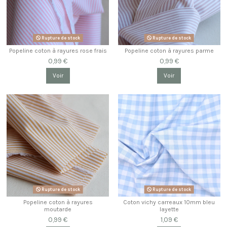
Rupture de stock
Rupture de stock
Popeline coton à rayures rose frais
Popeline coton à rayures parme
0,99 €
0,99 €
Voir
Voir
Rupture de stock
Rupture de stock
Popeline coton à rayures
Coton vichy carreaux 10mm bleu
moutarde
layette
0,99 €
1,09 €