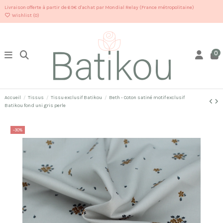
Livraison offerte à partir de 69€ d'achat par Mondial Relay (France métropolitaine)
Wishlist (
0
)
0
Accueil
Tissus
Tissu exclusif Batikou
Beth - Coton satiné motif exclusif
Batikou fond uni gris perle
-30%