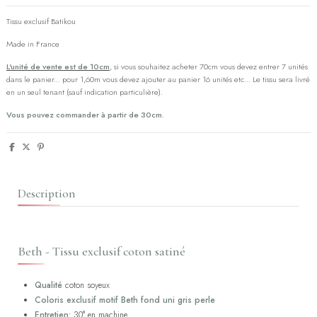
Tissu exclusif Batikou
Made in France
L'unité de vente est de 10cm
, si vous souhaitez acheter 70cm vous devez entrer 7 unités
dans le panier... pour 1,60m vous devez ajouter au panier 16 unités etc... Le tissu sera livré
en un seul tenant (sauf indication particulière).
Vous pouvez commander à partir de 30cm.
Description
Beth - Tissu exclusif coton satiné
Qualité
coton soyeux
Coloris exclusif motif Beth fond uni gris perle
Entretien:
30° en machine