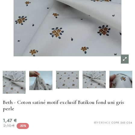
Beth - Coton satiné motif exclusif Batikou fond uni gris
perle
1,47 €
RÉFÉRENCE
COFR.263.C04
2,10 €
-30%