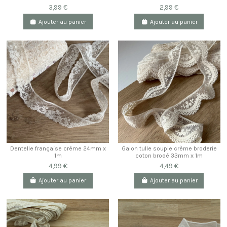
3,99 €
2,99 €
Ajouter au panier
Ajouter au panier
Dentelle française crème 24mm x
Galon tulle souple crème broderie
1m
coton brodé 33mm x 1m
4,99 €
4,49 €
Ajouter au panier
Ajouter au panier