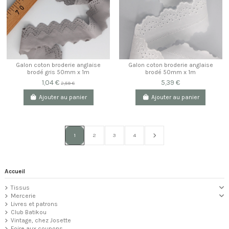
Galon coton broderie anglaise
Galon coton broderie anglaise
brodé gris 50mm x 1m
brodé 50mm x 1m
1,04 €
5,39 €
2,59 €
Ajouter au panier
Ajouter au panier
1
2
3
4
Accueil
Tissus
Mercerie
Livres et patrons
Club Batikou
Vintage, chez Josette
Foire aux coupons