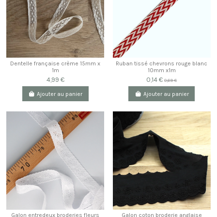
Dentelle française crème 15mm x
Ruban tissé chevrons rouge blanc
1m
10mm x1m
4,99 €
0,14 €
0,69 €
Ajouter au panier
Ajouter au panier
Galon entredeux broderies fleurs
Galon coton broderie anglaise