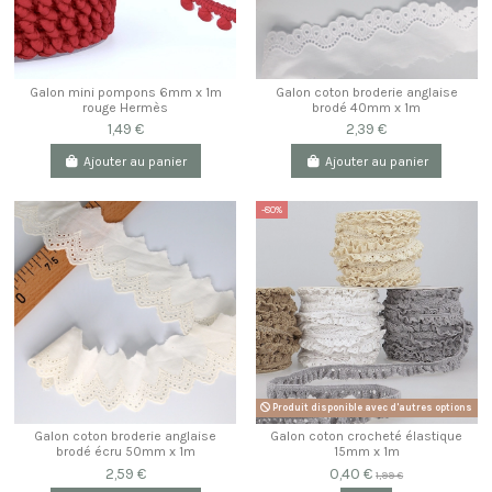
Galon mini pompons 6mm x 1m
Galon coton broderie anglaise
rouge Hermès
brodé 40mm x 1m
1,49 €
2,39 €
Ajouter au panier
Ajouter au panier
-80%
Produit disponible avec d'autres options
Galon coton broderie anglaise
Galon coton crocheté élastique
brodé écru 50mm x 1m
15mm x 1m
2,59 €
0,40 €
1,99 €