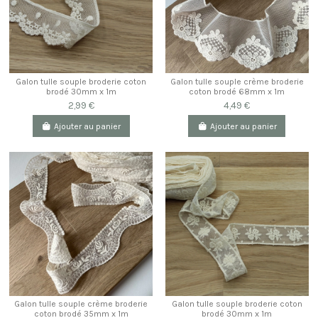
Galon tulle souple broderie coton
Galon tulle souple crème broderie
brodé 30mm x 1m
coton brodé 68mm x 1m
2,99 €
4,49 €
Ajouter au panier
Ajouter au panier
Galon tulle souple crème broderie
Galon tulle souple broderie coton
coton brodé 35mm x 1m
brodé 30mm x 1m