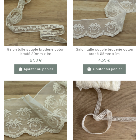
Galon tulle souple broderie coton
Galon tulle souple broderie coton
brodé 20mm x 1m
brodé 65mm x 1m
2,99 €
4,59 €
Ajouter au panier
Ajouter au panier