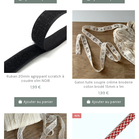
Ruban 20mm agrippant scratch à
coudre x1m NOIR
Galon tulle souple crème broderie
1,99 €
coton brodé 15mm x 1m
1,99 €
Ajouter au panier
Ajouter au panier
-80%