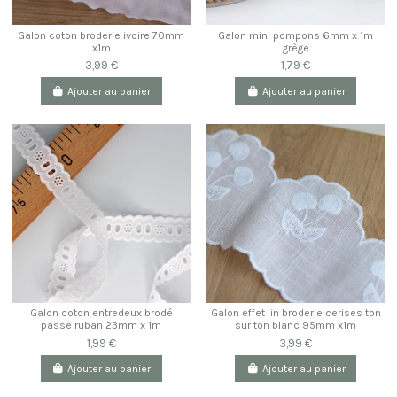
Galon coton broderie ivoire 70mm
Galon mini pompons 6mm x 1m
x1m
grège
3,99 €
1,79 €
Ajouter au panier
Ajouter au panier
Galon coton entredeux brodé
Galon effet lin broderie cerises ton
passe ruban 23mm x 1m
sur ton blanc 95mm x1m
1,99 €
3,99 €
Ajouter au panier
Ajouter au panier