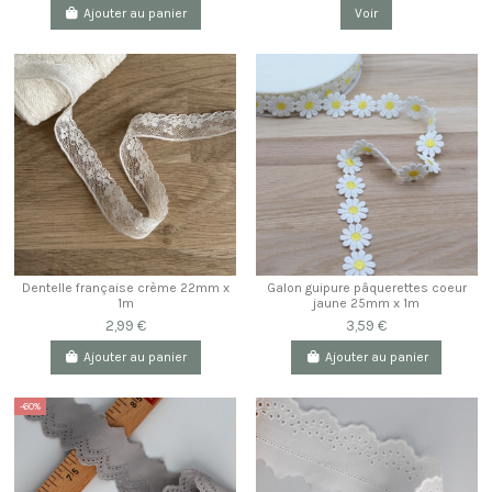
Ajouter au panier
Voir
Dentelle française crème 22mm x
Galon guipure pâquerettes coeur
1m
jaune 25mm x 1m
2,99 €
3,59 €
Ajouter au panier
Ajouter au panier
-60%