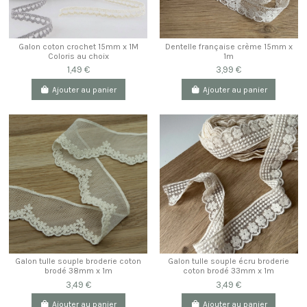
Galon coton crochet 15mm x 1M
Dentelle française crème 15mm x
Coloris au choix
1m
1,49 €
3,99 €
Ajouter au panier
Ajouter au panier
Galon tulle souple broderie coton
Galon tulle souple écru broderie
brodé 38mm x 1m
coton brodé 33mm x 1m
3,49 €
3,49 €
Ajouter au panier
Ajouter au panier