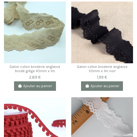
Galon coton broderie anglaise
Galon coton broderie anglaise
brodé grège 45mm x 1m
50mm x 1m noir
2,89 €
1,99 €
Ajouter au panier
Ajouter au panier