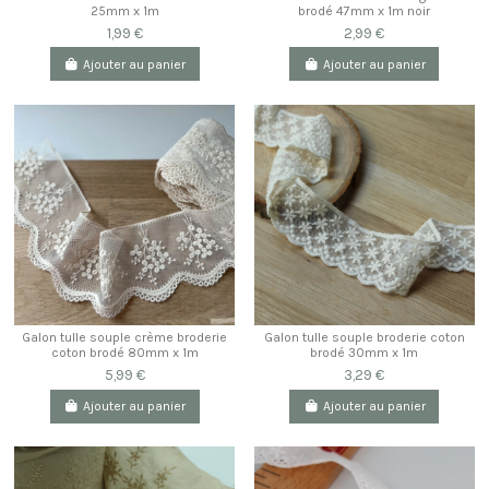
25mm x 1m
brodé 47mm x 1m noir
1,99 €
2,99 €
Ajouter au panier
Ajouter au panier
Galon tulle souple crème broderie
Galon tulle souple broderie coton
coton brodé 80mm x 1m
brodé 30mm x 1m
5,99 €
3,29 €
Ajouter au panier
Ajouter au panier