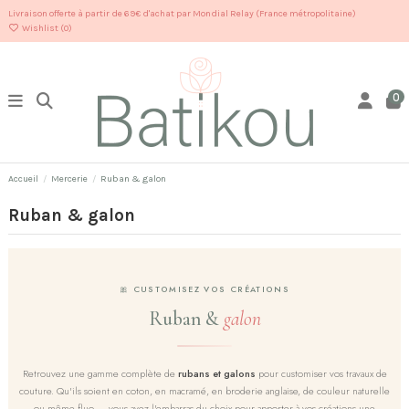
Livraison offerte à partir de 69€ d'achat par Mondial Relay (France métropolitaine)
Wishlist (
0
)
0
Accueil
Mercerie
Ruban & galon
Ruban & galon
🎀 CUSTOMISEZ VOS CRÉATIONS
Ruban &
galon
Retrouvez une gamme complète de
rubans et galons
pour customiser vos travaux de
couture. Qu'ils soient en coton, en macramé, en broderie anglaise, de couleur naturelle
ou même fluo — vous avez l'embarras du choix pour apporter à vos créations une