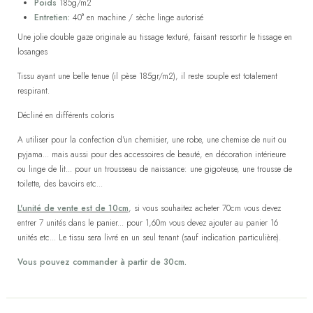
Poids
185g/m2
Entretien:
40° en machine / sèche linge autorisé
Une jolie double gaze originale au tissage texturé, faisant ressortir le tissage en
losanges
Tissu ayant une belle tenue (il pèse 185gr/m2), il reste souple est totalement
respirant.
Décliné en différents coloris
A utiliser pour la confection d'un chemisier, une robe, une chemise de nuit ou
pyjama... mais aussi pour des accessoires de beauté, en décoration intérieure
ou linge de lit... pour un trousseau de naissance: une gigoteuse, une trousse de
toilette, des bavoirs etc...
L'unité de vente est de 10cm
, si vous souhaitez acheter 70cm vous devez
entrer 7 unités dans le panier... pour 1,60m vous devez ajouter au panier 16
unités etc... Le tissu sera livré en un seul tenant (sauf indication particulière).
Vous pouvez commander à partir de 30cm.