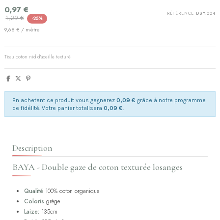
0,97 €
RÉFÉRENCE
DBY.004
1,29 €
-25%
9,68 € / mètre
Tissu coton nid d'abeille texturé
En achetant ce produit vous gagnerez
0,09 €
grâce à notre programme
de fidélité. Votre panier totalisera
0,09 €
.
Description
BAYA - Double gaze de coton texturée losanges
Qualité
100% coton organique
Coloris
grège
Laize:
135cm