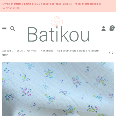
Livraison offerte à partir de 69€ d'achat par Mondial Relay (France métropolitaine)
Wishlist (
0
)
0
Accueil
Tissus
Par motif
Annabelle - Tissu double coton piqué droit motif
fleuri