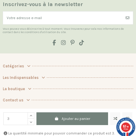
Inscrivez-vous à la newsletter
Vous pouvez vous désinscrire à tout moment. Vous trouverez pour cela nos informations de
contact dans les conditions d'utilisation du site.
Catégories
Les Indispensables
La boutique
Contact us
Marchand approuvé par la Société des Avis Garantis,
cliquez ici pour
vérifier
.
Ajouter au panier
9.7
/10
256 avis
La quantité minimale pour pouvoir commander ce produit est 3.
© 2026 Batikou. Tous droits réservés.
Plan du site