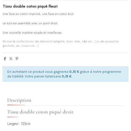
Tissu double coton piqué fleuri
Une face en coton imprimé, une face en coton brut
Le tout est assemblé avec un point droit.
(1 avis)
Une nouvelle matière souple et moelleuse.
Permet de confectionner des vêtements (salopette, short, veste, robe etc...) ou des accessoires
(pochette, sac, coussin etc...)
En achetant ce produit vous gagnerez
0,15 €
grâce à notre programme
de fidélité. Votre panier totalisera
0,15 €
.
Description
Tissu double coton piqué droit
Largeur: 135cm