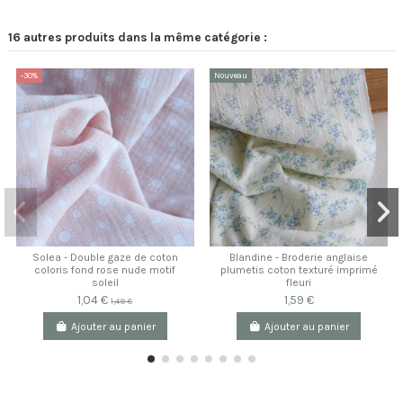
16 autres produits dans la même catégorie :
-30%
Nouveau
Solea - Double gaze de coton
Blandine - Broderie anglaise
coloris fond rose nude motif
plumetis coton texturé imprimé
soleil
fleuri
1,04 €
1,59 €
1,49 €
Ajouter au panier
Ajouter au panier