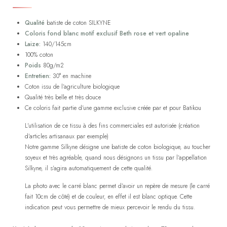
Qualité
batiste de coton SILKYNE
Coloris fond blanc motif exclusif Beth rose et vert opaline
Laize:
140/145cm
100% coton
Poids
80g/m2
Entretien:
30° en machine
Coton issu de l'agriculture biologique
Qualité très belle et très douce
Ce coloris fait partie d'une gamme exclusive créée par et pour Batikou
L'utilisation de ce tissu à des fins commerciales est autorisée (création
d'articles artisanaux par exemple)
Notre gamme Silkyne désigne une batiste de coton biologique, au toucher
soyeux et très agréable, quand nous désignons un tissu par l'appellation
Silkyne, il s'agira automatiquement de cette qualité.
La photo avec le carré blanc permet d'avoir un repère de mesure (le carré
fait 10cm de côté) et de couleur, en effet il est blanc optique. Cette
indication peut vous permettre de mieux percevoir le rendu du tissu.