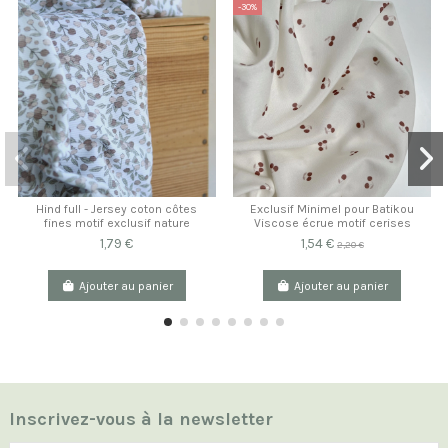
-30%
Hind full - Jersey coton côtes
Exclusif Minimel pour Batikou
fines motif exclusif nature
Viscose écrue motif cerises
1,79 €
1,54 €
2,20 €
Ajouter au panier
Ajouter au panier
Inscrivez-vous à la newsletter