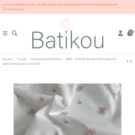
Livraison offerte à partir de 69€ d'achat par Mondial Relay (France métropolitaine)
Wishlist (
0
)
0
Accueil
Tissus
Tissu exclusif Batikou
Beth - Batiste de coton BIO imprimé
exclusif rose vert / SILKYNE