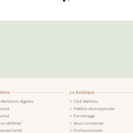
ables
La boutique
Mentions légales
Club Batikou
urisé
Fidélité récompensée
urisé
Parrainage
son différée"
Nous contacter
ande invité
Professionnels