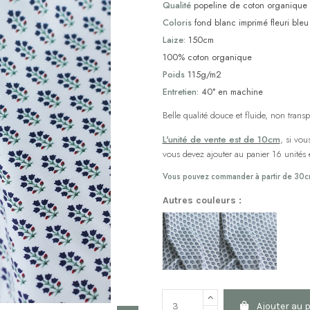
Qualité
popeline de coton organique
Coloris
fond blanc imprimé fleuri bleu
Laize:
150cm
100% coton organique
Poids
115g/m2
Entretien:
40° en machine
Belle qualité douce et fluide, non transp
L'unité de vente est de 10cm
, si vo
vous devez ajouter au panier 16 unités etc
Vous pouvez commander à partir de 30
Autres couleurs :
Ajouter au 