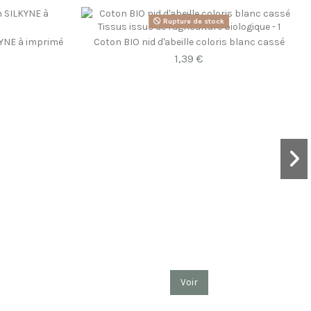
Rupture de stock
KYNE à imprimé
Coton BIO nid d'abeille coloris blanc cassé
1,39 €
Voir