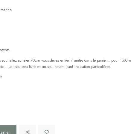
 marine
arente.
us souhaitez acheter 70cm vous devez entrer 7 unités dans le panier... pour 1,60m
... Le tissu sera livré en un seul tenant (sauf indication particulière).
cm
panier