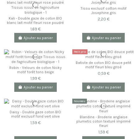
Tissu exclusif cotton motif
Josephine gris
Kali - Double gaze de coton BIO
2,20 €
blanc lait motif fleuri rose poudré
1,69 €
Ajouter au panier
Ajouter au panier
Petit prix
Batiste de coton BIO douce petit
motif fleuri bleu grisé
Robin - Velours de coton Nicky
motif forêt tons beige
0,59 €
1,99 €
Ajouter au panier
Ajouter au panier
Nouveau
Daisy - Double gaze coton BIO
motif exclusif fond vert olive
Blandine - Broderie anglaise
plumetis coton texturé imprimé
1,59 €
fleuri
1,59 €