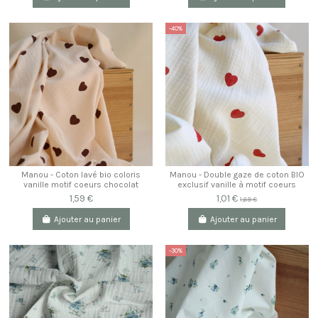
-40%
Manou - Coton lavé bio coloris
Manou - Double gaze de coton BIO
vanille motif coeurs chocolat
exclusif vanille à motif coeurs
1,59 €
1,01 €
1,69 €
Ajouter au panier
Ajouter au panier
-30%