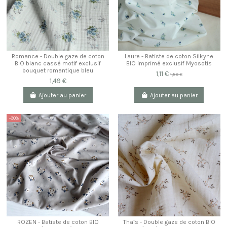
Romance - Double gaze de coton
Laure - Batiste de coton Silkyne
BIO blanc cassé motif exclusif
BIO imprimé exclusif Myosotis
bouquet romantique bleu
1,11 €
1,59 €
1,49 €
Ajouter au panier
Ajouter au panier
-30%
ROZEN - Batiste de coton BIO
Thaïs - Double gaze de coton BIO