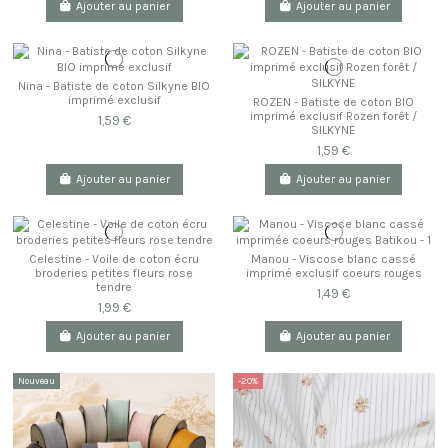
Ajouter au panier
Ajouter au panier
Nina - Batiste de coton Silkyne BIO
imprimé exclusif
ROZEN - Batiste de coton BIO
imprimé exclusif Rozen forêt /
1,59 €
SILKYNE
1,59 €
Ajouter au panier
Ajouter au panier
Celestine - Voile de coton écru
Manou - Viscose blanc cassé
broderies petites fleurs rose
imprimé exclusif coeurs rouges
tendre
1,49 €
1,99 €
Ajouter au panier
Ajouter au panier
Nouveau
-20%