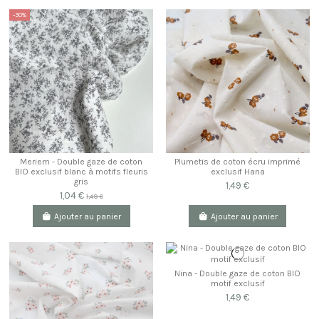
-30%
Meriem - Double gaze de coton
Plumetis de coton écru imprimé
BIO exclusif blanc à motifs fleuris
exclusif Hana
gris
1,49 €
1,04 €
1,49 €
Ajouter au panier
Ajouter au panier
Nina - Double gaze de coton BIO
motif exclusif
1,49 €