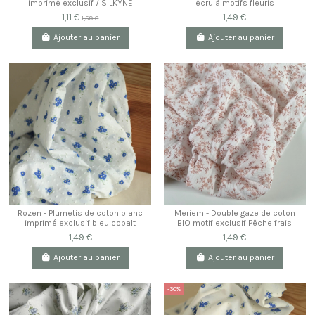
imprimé exclusif / SILKYNE
écru à motifs fleuris
1,11 €
1,49 €
1,59 €
Ajouter au panier
Ajouter au panier
Rozen - Plumetis de coton blanc
Meriem - Double gaze de coton
imprimé exclusif bleu cobalt
BIO motif exclusif Pêche frais
1,49 €
1,49 €
Ajouter au panier
Ajouter au panier
-30%