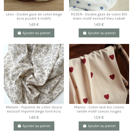
Léon - Double gaze de coton beige
ROZEN - Double gaze de coton BIO
écru poudré à motifs
blanc motif exclusif bleu cobalt
1,49 €
1,49 €
Ajouter au panier
Ajouter au panier
Meriem - Popeline de coton douce
Manou - Coton lavé bio coloris
exclusif imprimé beige fond écru
vanille motif coeurs rouges
1,49 €
1,59 €
Ajouter au panier
Ajouter au panier