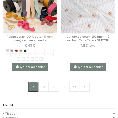
Ruban sergé 100 % coton 11 mm,
Batiste de coton BIO imprimé
sangle et lien à coudre
exclusif Tarte Tatin / SILKYNE
0,45 €
1,11 €
1,39 €
Ajouter au panier
Ajouter au panier
1
2
3
…
49
Accueil
Tissus
Mercerie