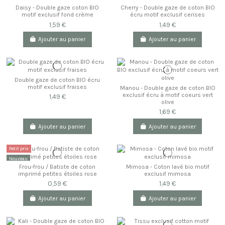
Daisy - Double gaze coton BIO
Cherry - Double gaze de coton BIO
motif exclusif fond crème
écru motif exclusif cerises
1,59 €
1,49 €
Ajouter au panier
Ajouter au panier
Double gaze de coton BIO écru
motif exclusif fraises
Manou - Double gaze de coton BIO
exclusif écru à motif coeurs vert
1,49 €
olive
1,69 €
Ajouter au panier
Ajouter au panier
Petit prix
Nouveau
Frou-frou / Batiste de coton
Mimosa - Coton lavé bio motif
imprimé petites étoiles rose
exclusif mimosa
0,59 €
1,49 €
Ajouter au panier
Ajouter au panier