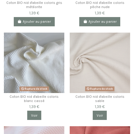
Coton BIO nid d'abeille coloris gris
Coton BIO nid d'abeille coloris
météorite
pêche nude
1,39 €
1,39 €
Ajouter au panier
Ajouter au panier
Rupture de stock
Rupture de stock
Coton BIO nid d'abeille coloris
Coton BIO nid d'abeille coloris
blanc cassé
sable
1,39 €
1,39 €
Voir
Voir