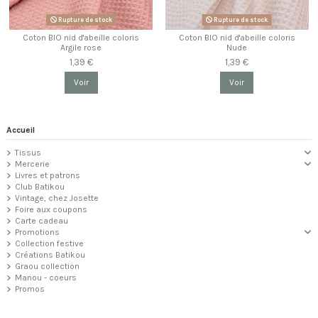
Rupture de stock
Rupture de stock
Coton BIO nid d'abeille coloris
Coton BIO nid d'abeille coloris
Argile rose
Nude
1,39 €
1,39 €
Voir
Voir
Accueil
Tissus
Mercerie
Livres et patrons
Club Batikou
Vintage, chez Josette
Foire aux coupons
Carte cadeau
Promotions
Collection festive
Créations Batikou
Graou collection
Manou - coeurs
Promos