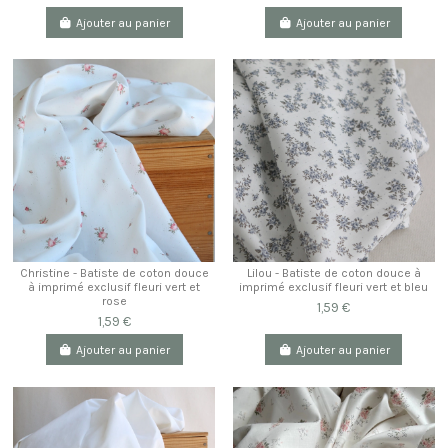
Ajouter au panier
Ajouter au panier
Christine - Batiste de coton douce
Lilou - Batiste de coton douce à
à imprimé exclusif fleuri vert et
imprimé exclusif fleuri vert et bleu
rose
1,59 €
1,59 €
Ajouter au panier
Ajouter au panier