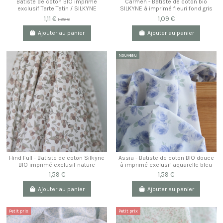
Batiste de coton BIO imprimé
Carmen - Batiste de coton bio
exclusif Tarte Tatin / SILKYNE
SILKYNE à imprimé fleuri fond gris
1,11 €
1,09 €
1,39 €
Ajouter au panier
Ajouter au panier
Nouveau
Hind Full - Batiste de coton Silkyne
Assia - Batiste de coton BIO douce
BIO imprimé exclusif nature
à imprimé exclusif aquarelle bleu
1,59 €
1,59 €
Ajouter au panier
Ajouter au panier
Petit prix
Petit prix