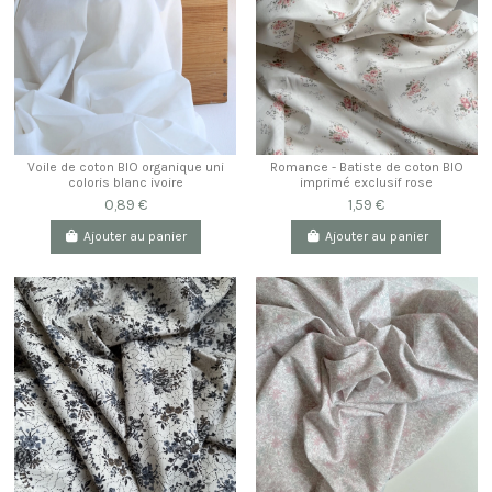
Voile de coton BIO organique uni
Romance - Batiste de coton BIO
coloris blanc ivoire
imprimé exclusif rose
0,89 €
1,59 €
Ajouter au panier
Ajouter au panier