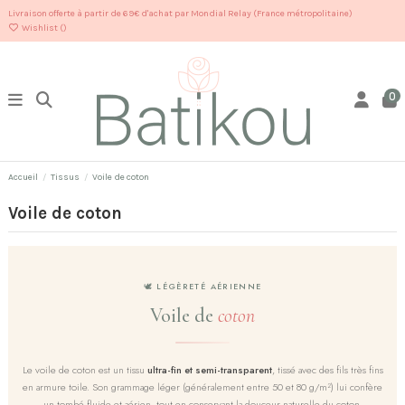
Livraison offerte à partir de 69€ d'achat par Mondial Relay (France métropolitaine)
Wishlist (
)
0
Accueil
Tissus
Voile de coton
Voile de coton
🕊️ LÉGÈRETÉ AÉRIENNE
Voile de
coton
Le voile de coton est un tissu
ultra-fin et semi-transparent
, tissé avec des fils très fins
en armure toile. Son grammage léger (généralement entre 50 et 80 g/m²) lui confère
un tombé fluide et aérien, tout en conservant la douceur naturelle du coton.