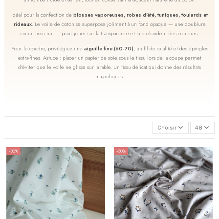
Idéal pour la confection de
blouses vaporeuses, robes d'été, tuniques, foulards et
rideaux
. Le voile de coton se superpose joliment à un fond opaque — une doublure
ou un tissu uni — pour jouer sur la transparence et la profondeur des couleurs.
Pour le coudre, privilégiez une
aiguille fine (60-70)
, un fil de qualité et des épingles
extra-fines. Astuce : placer un papier de soie sous le tissu lors de la coupe permet
d'éviter que le voile ne glisse sur la table. Un tissu délicat qui donne des résultats
magnifiques.
Choisir
48
-30%
-30%