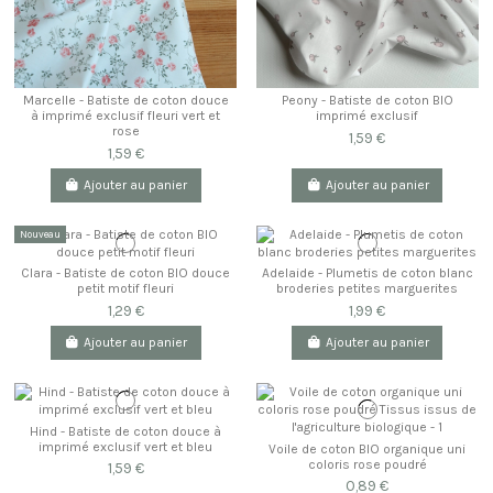
Marcelle - Batiste de coton douce
Peony - Batiste de coton BIO
à imprimé exclusif fleuri vert et
imprimé exclusif
rose
1,59 €
1,59 €
Ajouter au panier
Ajouter au panier
Nouveau
Clara - Batiste de coton BIO douce
Adelaide - Plumetis de coton blanc
petit motif fleuri
broderies petites marguerites
1,29 €
1,99 €
Ajouter au panier
Ajouter au panier
Hind - Batiste de coton douce à
imprimé exclusif vert et bleu
Voile de coton BIO organique uni
coloris rose poudré
1,59 €
0,89 €