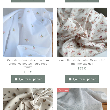
Celestine - Voile de coton écru
Nina - Batiste de coton Silkyne BIO
broderies petites fleurs rose
imprimé exclusif
tendre
1,59 €
1,99 €
Ajouter au panier
Ajouter au panier
Petit prix