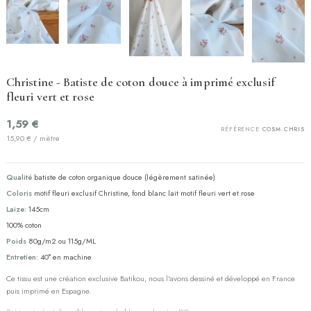
Christine - Batiste de coton douce à imprimé exclusif
fleuri vert et rose
1,59 €
RÉFÉRENCE
COSM.CHRIS
15,90 € / mètre
Qualité
batiste de coton organique douce (légèrement satinée)
Coloris
motif fleuri exclusif Christine, fond blanc lait motif fleuri vert et rose
Laize:
145cm
100% coton
Poids
80g/m2 ou 115g/ML
Entretien:
40° en machine
Ce tissu est une création exclusive Batikou, nous l'avons dessiné et développé en France
puis imprimé en Espagne.