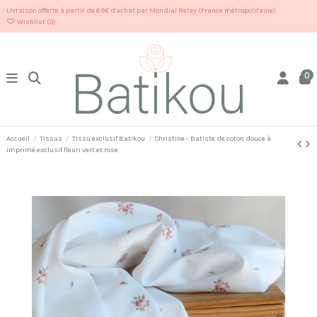
Livraison offerte à partir de 69€ d'achat par Mondial Relay (France métropolitaine)
Wishlist (
0
)
0
Accueil
Tissus
Tissu exclusif Batikou
Christine - Batiste de coton douce à
imprimé exclusif fleuri vert et rose