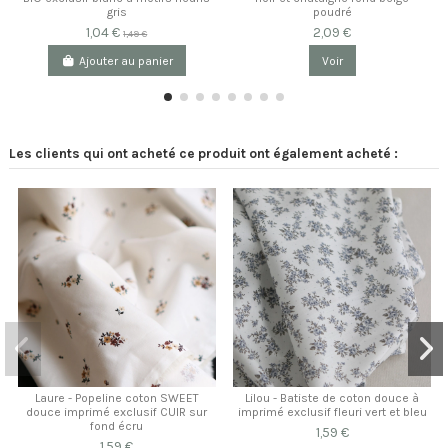
gris
poudré
1,04 €
2,09 €
1,49 €
Ajouter au panier
Voir
Les clients qui ont acheté ce produit ont également acheté :
Laure - Popeline coton SWEET
Lilou - Batiste de coton douce à
douce imprimé exclusif CUIR sur
imprimé exclusif fleuri vert et bleu
fond écru
1,59 €
1,59 €