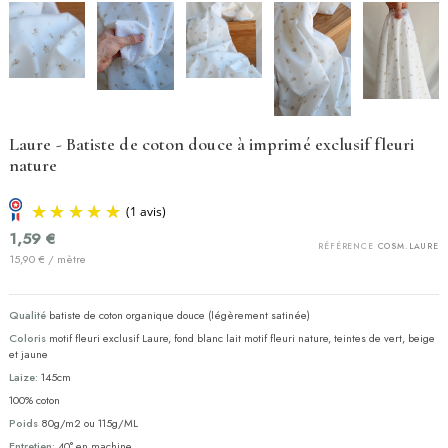
Laure - Batiste de coton douce à imprimé exclusif fleuri
nature
1,59 €
RÉFÉRENCE
COSM.LAURE
15,90 € / mètre
Qualité
batiste de coton organique douce (légèrement satinée)
Coloris
motif fleuri exclusif Laure, fond blanc lait motif fleuri nature, teintes de vert, beige
et jaune
Laize:
145cm
100% coton
(1 avis)
Poids
80g/m2 ou 115g/ML
Entretien:
40° en machine