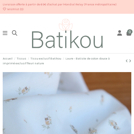
Livraison offerte à partir de 69€ d'achat par Mondial Relay (France métropolitaine)
Wishlist (
0
)
0
Accueil
Tissus
Tissu exclusif Batikou
Laure - Batiste de coton douce à
imprimé exclusif fleuri nature