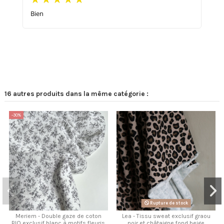
Bien
16 autres produits dans la même catégorie :
-30%
Rupture de stock
Meriem - Double gaze de coton
Lea - Tissu sweat exclusif graou
BIO exclusif blanc à motifs fleuris
noir et châtaigne fond beige