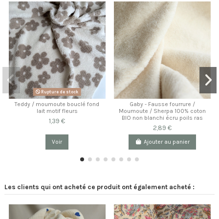
Rupture de stock
Teddy / moumoute bouclé fond
Gaby - Fausse fourrure /
lait motif fleurs
Moumoute / Sherpa 100% coton
BIO non blanchi écru poils ras
1,39 €
2,89 €
Voir
Ajouter au panier
Les clients qui ont acheté ce produit ont également acheté :