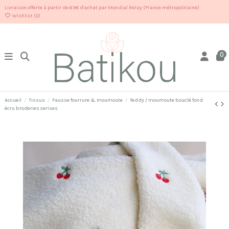
Livraison offerte à partir de 69€ d'achat par Mondial Relay (France métropolitaine)
Wishlist (
0
)
0
Accueil
Tissus
Fausse fourrure & moumoute
Teddy / moumoute bouclé fond
écru broderies cerises