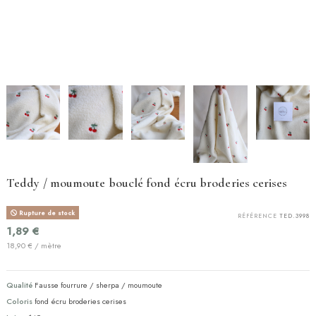
Teddy / moumoute bouclé fond écru broderies cerises
Rupture de stock
RÉFÉRENCE
TED.3998
1,89 €
18,90 € / mètre
Qualité
Fausse fourrure / sherpa / moumoute
Coloris
fond écru broderies cerises