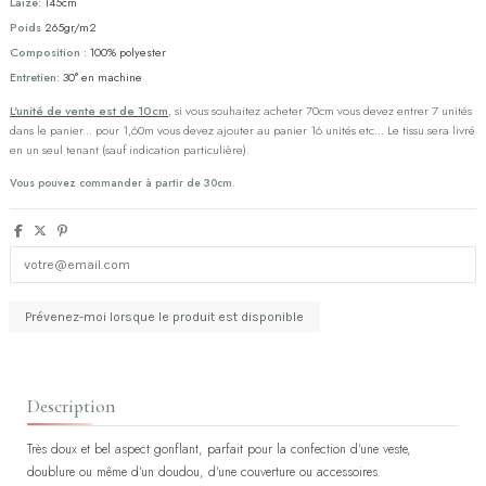
Laize:
145cm
Poids
265gr/m2
Composition :
100% polyester
Entretien:
30° en machine
L'unité de vente est de 10cm
, si vous souhaitez acheter 70cm vous devez entrer 7 unités
dans le panier... pour 1,60m vous devez ajouter au panier 16 unités etc... Le tissu sera livré
en un seul tenant (sauf indication particulière).
Vous pouvez commander à partir de 30cm.
Description
Très doux et bel aspect gonflant, parfait pour la confection d'une veste,
doublure ou même d'un doudou, d'une couverture ou accessoires.