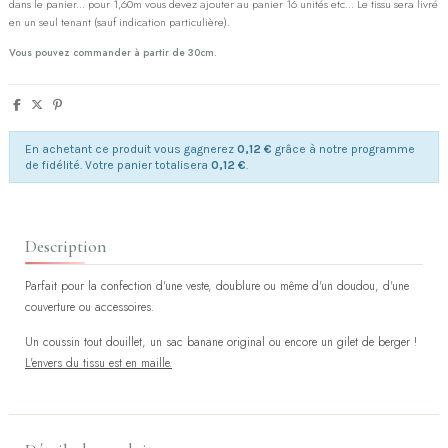
dans le panier... pour 1,60m vous devez ajouter au panier 16 unités etc... Le tissu sera livré
en un seul tenant (sauf indication particulière).
Vous pouvez commander à partir de 30cm.
En achetant ce produit vous gagnerez
0,12 €
grâce à notre programme
de fidélité. Votre panier totalisera
0,12 €
.
Description
Parfait pour la confection d'une veste, doublure ou même d'un doudou, d'une
couverture ou accessoires.
Un coussin tout douillet, un sac banane original ou encore un gilet de berger !
L'envers du tissu est en maille.