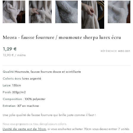
Meora - fausse fourrure / moumoute sherpa lurex écru
1,29 €
RÉFÉRENCE
MEO.001
12,90 € / mètre
Qualité
Moumoute, fausse fourrure douce et scintillante
Coloris écru
lurex argenté
Laize:
150cm
Poids
335gr/m2
Composition :
100% polyester
Entretien:
30° en machine
Une jolie qualité de fausse fourrure qui brille juste comme il faut !
Nous vous proposons ce tissu dans plusieurs coloris.
L'unité de vente est de 10cm
, si vous souhaitez acheter 70cm vous devez entrer 7 unités