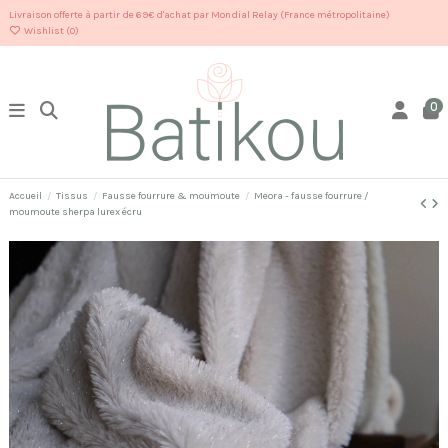
Livraison offerte à partir de 69€ d'achat par Mondial Relay (France métropolitaine)
Wishlist (
0
)
0
Accueil
Tissus
Fausse fourrure & moumoute
Meora - fausse fourrure /
moumoute sherpa lurex écru