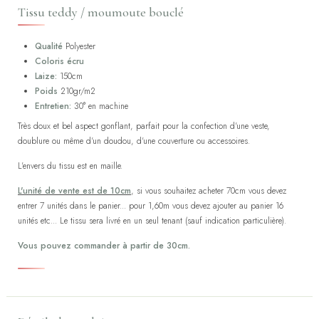
Tissu teddy / moumoute bouclé
Qualité
Polyester
Coloris écru
Laize:
150cm
Poids
210gr/m2
Entretien:
30° en machine
Très doux et bel aspect gonflant, parfait pour la confection d'une veste,
doublure ou même d'un doudou, d'une couverture ou accessoires.
L'envers du tissu est en maille.
L'unité de vente est de 10cm
, si vous souhaitez acheter 70cm vous devez
entrer 7 unités dans le panier... pour 1,60m vous devez ajouter au panier 16
unités etc... Le tissu sera livré en un seul tenant (sauf indication particulière).
Vous pouvez commander à partir de 30cm.