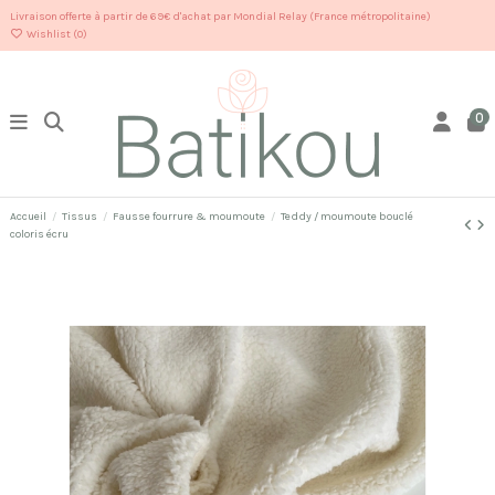
Livraison offerte à partir de 69€ d'achat par Mondial Relay (France métropolitaine)
Wishlist (
0
)
0
Accueil
Tissus
Fausse fourrure & moumoute
Teddy / moumoute bouclé
coloris écru