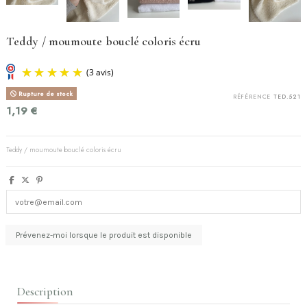
Teddy / moumoute bouclé coloris écru
Rupture de stock
RÉFÉRENCE
TED.521
1,19 €
Teddy / moumoute bouclé coloris écru
(3 avis)
Description