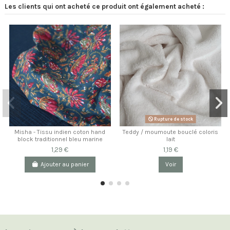
Les clients qui ont acheté ce produit ont également acheté :
Rupture de stock
Misha - Tissu indien coton hand
Teddy / moumoute bouclé coloris
block traditionnel bleu marine
lait
1,29 €
1,19 €
Ajouter au panier
Voir