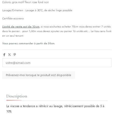
Coloris: gros motif fleuri rose fond noir
Lavage/Entretien : Lavage à 30°C, de sèche linge possible
Certifiée eco-vero
L'unité de vente est de 10cm
, si vous souhaitez acheter 70cm vous devez entrer 7 unités
dans le panier... pour 1,60m vous devez ajouter au panier 16 unités etc... Le tissu sera livré
en un seul tenant.
Vous pouvez commander à partir de 30cm.
Description
La viscose a tendance a rétrécir au lavage, rétrécissement possible de 5 à
10%