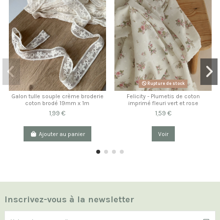
Rupture de stock
Galon tulle souple crème broderie
Felicity - Plumetis de coton
coton brodé 19mm x 1m
imprimé fleuri vert et rose
1,99 €
1,59 €
Ajouter au panier
Voir
Inscrivez-vous à la newsletter