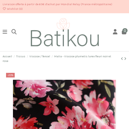
Livraison offerte à partir de 69€ d'achat par Mondial Relay (France métropolitaine)
Wishlist (
0
)
0
Accueil
Tissus
Viscose / Tencel
Malia - Viscose plumetis lurex fleuri noir et
rose
-20%