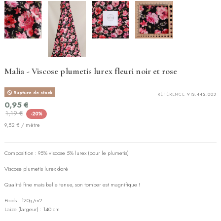
Malia - Viscose plumetis lurex fleuri noir et rose
Rupture de stock
RÉFÉRENCE
VIS.442.003
0,95 €
1,19 €
-20%
9,52 € / mètre
Composition : 95% viscose 5% lurex (pour le plumetis)
Viscose plumetis lurex doré
Qualité fine mais belle tenue, son tomber est magnifique !
Poids : 120g/m2
Laize (largeur) : 140 cm