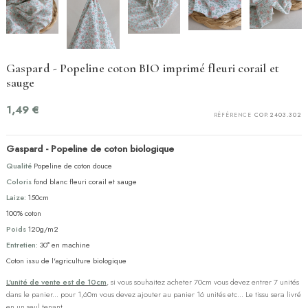
Gaspard - Popeline coton BIO imprimé fleuri corail et
sauge
1,49 €
RÉFÉRENCE
COP.2403.302
Gaspard - Popeline de coton biologique
Qualité
Popeline de coton douce
Coloris
fond blanc fleuri corail et sauge
Laize:
150cm
100% coton
Poids
120g/m2
Entretien:
30° en machine
Coton issu de l'agriculture biologique
L'unité de vente est de 10cm
, si vous souhaitez acheter 70cm vous devez entrer 7 unités
dans le panier... pour 1,60m vous devez ajouter au panier 16 unités etc... Le tissu sera livré
en un seul tenant.