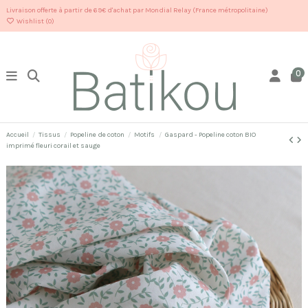
Livraison offerte à partir de 69€ d'achat par Mondial Relay (France métropolitaine)
Wishlist (
0
)
0
Accueil
Tissus
Popeline de coton
Motifs
Gaspard - Popeline coton BIO
imprimé fleuri corail et sauge