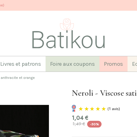
ne)
Livres et patrons
Foire aux coupons
Promos
E
 anthracite et orange
Neroli - Viscose sat
1,04 €
1,49 €
-30%