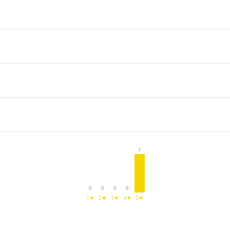
1
0
0
0
0
1★
2★
3★
4★
5★