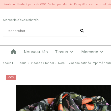
Livraison offerte à partir de 69€ d'achat par Mondial Relay (France métropolitai
Mercerie d'exclusivités
Nouveautés
Tissus
Mercerie
Accueil
Tissus
Viscose / Tencel
Neroli - Viscose satinée imprimé fleuri
-30%