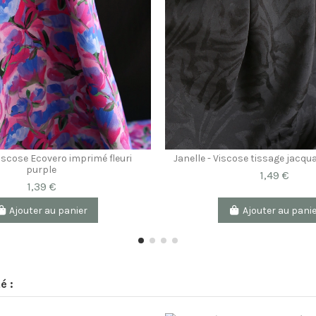
Viscose Ecovero imprimé fleuri
Janelle - Viscose tissage jacqu
purple
1,49 €
1,39 €
Ajouter au panier
Ajouter au pani
é :