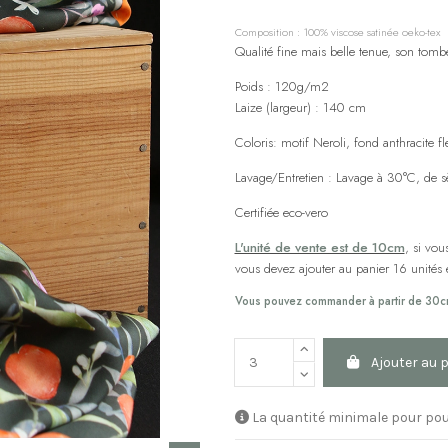
Composition : 100% viscose satinée oeko-tex
Qualité fine mais belle tenue, son tomb
Poids : 120g/m2
Laize (largeur) : 140 cm
Coloris: motif Neroli, fond anthracite f
Lavage/Entretien : Lavage à 30°C, de s
Certifiée eco-vero
L'unité de vente est de 10cm
, si vo
vous devez ajouter au panier 16 unités et
Vous pouvez commander à partir de 30c
Ajouter au 
La quantité minimale pour pou