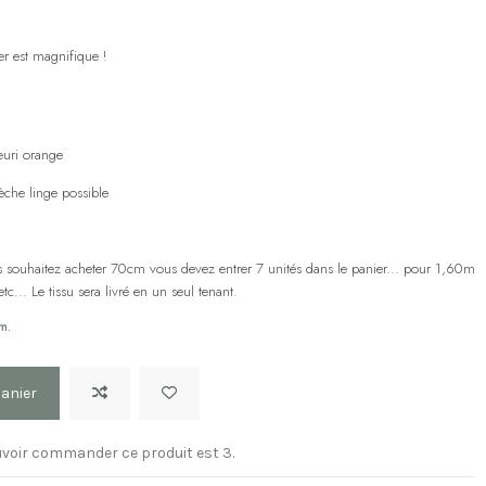
er est magnifique !
leuri orange
èche linge possible
us souhaitez acheter 70cm vous devez entrer 7 unités dans le panier... pour 1,60m
c... Le tissu sera livré en un seul tenant.
m.
panier
voir commander ce produit est 3.