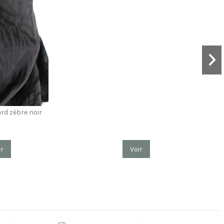
ard zèbre noir
er
Voir