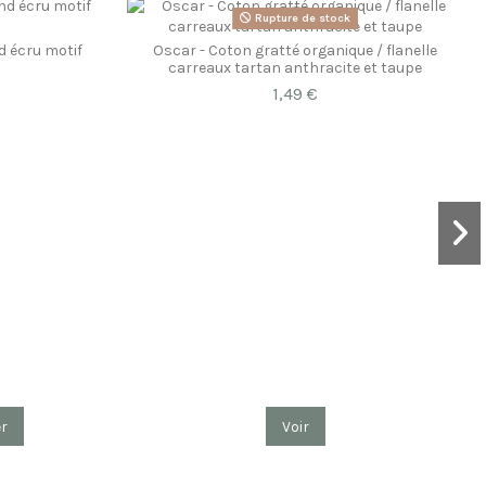
Rupture de stock
d écru motif
Oscar - Coton gratté organique / flanelle
carreaux tartan anthracite et taupe
1,49 €
er
Voir