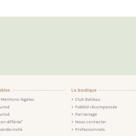
ables
La boutique
Mentions légales
Club Batikou
urisé
Fidélité récompensée
urisé
Parrainage
son différée"
Nous contacter
ande invité
Professionnels