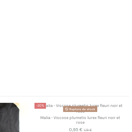
-20%
Rupture de stock
Malia - Viscose plumetis lurex fleuri noir et
rose
0,95 €
1,19 €