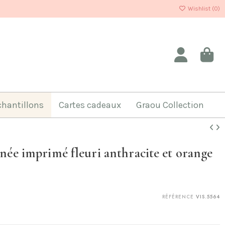
Wishlist (
0
)
chantillons
Cartes cadeaux
Graou Collection
inée imprimé fleuri anthracite et orange
RÉFÉRENCE
VIS.5564
(1 avis)