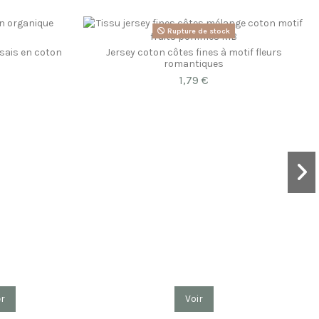
Rupture de stock
ssais en coton
Jersey coton côtes fines à motif fleurs
romantiques
1,79 €
er
Voir