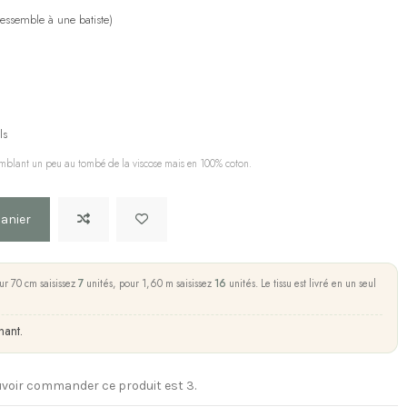
ressemble à une batiste)
ls
ssemblant un peu au tombé de la viscose mais en 100% coton.
panier
ur 70 cm saisissez
7
unités, pour 1,60 m saisissez
16
unités. Le tissu est livré en un seul
nant.
voir commander ce produit est 3.