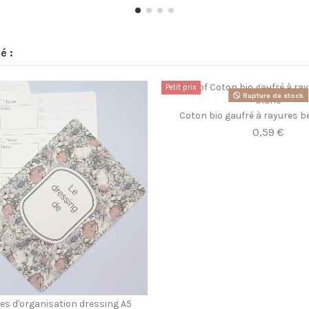
é :
Petit prix
Rupture de stock
Coton bio gaufré à rayures be
0,59 €
es d'organisation dressing A5