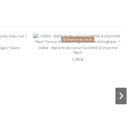
Rupture de stock
ige / blanc
Odilie - Batiste de coton SILKYNE à imprimé
fleuri
1,39 €