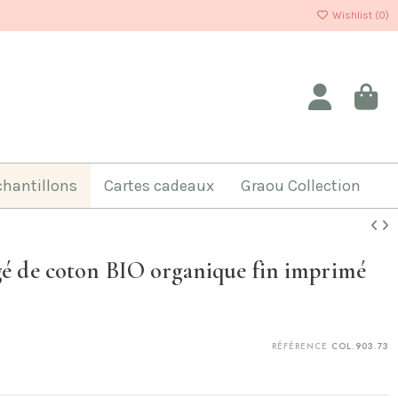
Wishlist (
0
)
chantillons
Cartes cadeaux
Graou Collection
gé de coton BIO organique fin imprimé
RÉFÉRENCE
COL.903.73