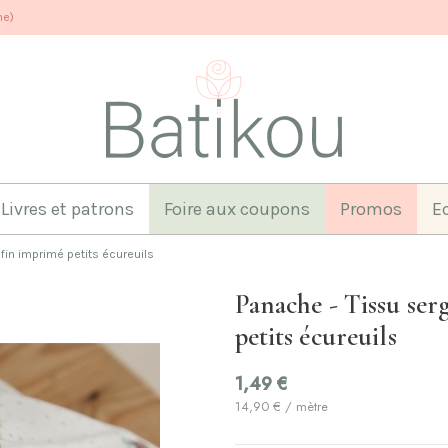
ne)
Livres et patrons
Foire aux coupons
Promos
E
fin imprimé petits écureuils
Panache - Tissu ser
petits écureuils
1,49 €
14,90 € / mètre