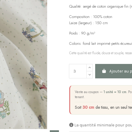
Qualité: sergé de coton organique fin (
Composition : 100% coton
Laize (largeur) : 150 cm
Poids : 90 g/m²
Coloris: fond lait imprimé petits écureui
Cette qualité est fluide, douce et souple, re
Ajouter au 
Vente au coupon —
1 unité = 10 cm
. Po
tenant.
Soit
30 cm
de tissu, en un seul te
La quantité minimale pour pou