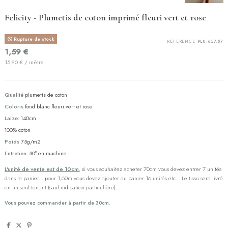
Felicity - Plumetis de coton imprimé fleuri vert et rose
Rupture de stock
RÉFÉRENCE
PLU.657.87
1,59 €
15,90 € / mètre
Qualité
plumetis de coton
Coloris
fond blanc fleuri vert et rose
Laize:
140cm
100% coton
Poids
75g/m2
Entretien:
30° en machine
L'unité de vente est de 10cm
, si vous souhaitez acheter 70cm vous devez entrer 7 unités
dans le panier... pour 1,60m vous devez ajouter au panier 16 unités etc... Le tissu sera livré
en un seul tenant (sauf indication particulière).
Vous pouvez commander à partir de 30cm.