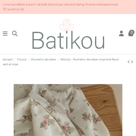
Livraison offerte à partir de 69€ d'achat par Mondial Relay (France métropolitaine)
Wishlist (
0
)
0
Accueil
Tissus
Plumetis de coton
Felicity - Plumetis de coton imprimé fleuri
vert et rose