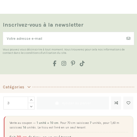
Inscrivez-vous à la newsletter
Vous pouvez vous désinscrire à tout moment. Vous trouverez pour cela nos informations de
contact dans les conditions d'utilisation du site.
Catégories
Les Indispensables
Ajouter au panier
La boutique
Contact us
Vente au coupon —
1 unité = 10 cm
. Pour 70 cm saisissez
7
unités, pour 1,60 m
saisissez
16
unités. Le tissu est livré en un seul tenant.
Marchand approuvé par la Société des Avis Garantis,
cliquez ici pour