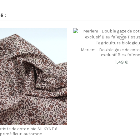
é :
Meriem - Double gaze de coto
exclusif Bleu faïen
1,49 €
Batiste de coton bio SILKYNE à
primé fleuri automne