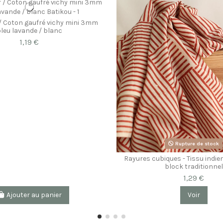
/ Coton gaufré vichy mini 3mm
leu lavande / blanc
1,19 €
Rupture de stock
Rayures cubiques - Tissu indi
block traditionnel
1,29 €
Ajouter au panier
Voir