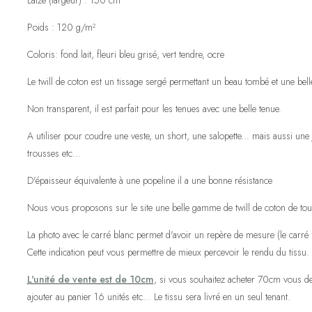
Laize (largeur) : 150 cm
Poids : 120 g/m²
Coloris: fond lait, fleuri bleu grisé, vert tendre, ocre
Le twill de coton est un tissage sergé permettant un beau tombé et une belle f
Non transparent, il est parfait pour les tenues avec une belle tenue.
A utiliser pour coudre une veste, un short, une salopette... mais aussi 
trousses etc...
D'épaisseur équivalente à une popeline il a une bonne résistance
Nous vous proposons sur le site une belle gamme de twill de coton de tout
La photo avec le carré blanc permet d'avoir un repère de mesure (le carré fa
Cette indication peut vous permettre de mieux percevoir le rendu du tissu.
L'unité de vente est de 10cm
, si vous souhaitez acheter 70cm vous de
ajouter au panier 16 unités etc... Le tissu sera livré en un seul tenant.