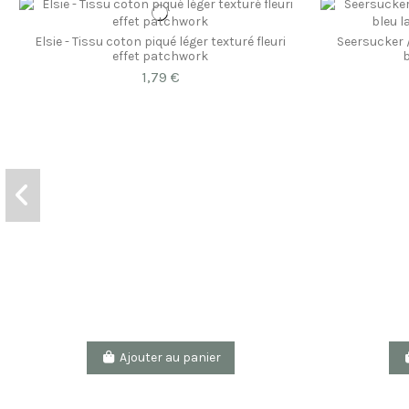
Elsie - Tissu coton piqué léger texturé fleuri
Seersucker 
effet patchwork
b
1,79 €
Ajouter au panier