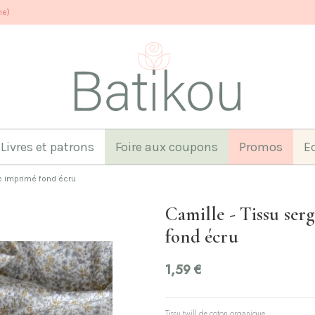
ne)
Livres et patrons
Foire aux coupons
Promos
E
ue imprimé fond écru
Camille - Tissu ser
fond écru
1,59 €
Tissu twill de coton organique