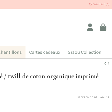
Wishlist (
0
)
chantillons
Cartes cadeaux
Graou Collection
gé / twill de coton organique imprimé
RÉFÉRENCE
BEL.ANI.19