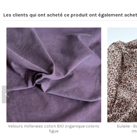
Les clients qui ont acheté ce produit ont également achet
Velours milleraies coton BIO organique coloris
Eulalie - 
figue
im