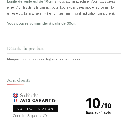
L'unité de vente est de 10cm
, si vous souhaitez acheter 70cm vous devez
entrer 7 unités dans le panier... pour 1,60m vous devez ajouter au panier 16
unités etc... Le tissu sera livré en un seul tenant (sauf indication particulière).
Vous pouvez commander à partir de 30cm.
Détails du produit
Marque
Tissus issus de l'agriculture biologique
Avis clients
10
/
10
VOIR L'ATTESTATION
Basé sur 1 avis
Contrôle & qualité