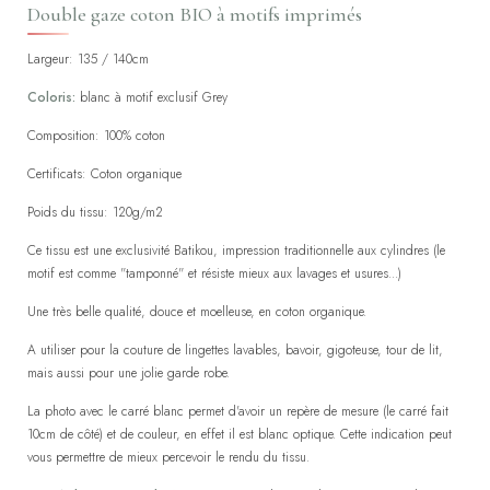
Double gaze coton BIO à motifs imprimés
Largeur: 135 / 140cm
Coloris:
blanc à motif exclusif Grey
Composition: 100% coton
Certificats: Coton organique
Poids du tissu: 120g/m2
Ce tissu est une exclusivité Batikou, impression traditionnelle aux cylindres (le
motif est comme "tamponné" et résiste mieux aux lavages et usures...)
Une très belle qualité, douce et moelleuse, en coton organique.
A utiliser pour la couture de lingettes lavables, bavoir, gigoteuse, tour de lit,
mais aussi pour une jolie garde robe.
La photo avec le carré blanc permet d'avoir un repère de mesure (le carré fait
10cm de côté) et de couleur, en effet il est blanc optique. Cette indication peut
vous permettre de mieux percevoir le rendu du tissu.