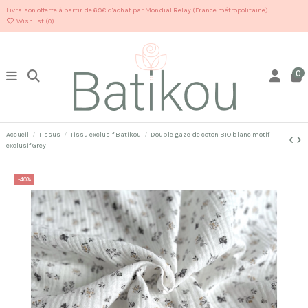
Livraison offerte à partir de 69€ d'achat par Mondial Relay (France métropolitaine)
Wishlist (
0
)
0
Accueil
Tissus
Tissu exclusif Batikou
Double gaze de coton BIO blanc motif
exclusif Grey
-40%