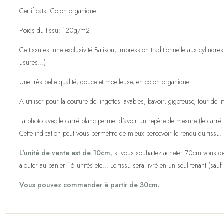
Certificats: Coton organique
Poids du tissu: 120g/m2
Ce tissu est une exclusivité Batikou, impression traditionnelle aux cylindr
usures...)
Une très belle qualité, douce et moelleuse, en coton organique.
A utiliser pour la couture de lingettes lavables, bavoir, gigoteuse, tour de l
La photo avec le carré blanc permet d'avoir un repère de mesure (le carré fa
Cette indication peut vous permettre de mieux percevoir le rendu du tissu.
L'unité de vente est de 10cm
, si vous souhaitez acheter 70cm vous de
ajouter au panier 16 unités etc... Le tissu sera livré en un seul tenant (sauf 
Vous pouvez commander à partir de 30cm.