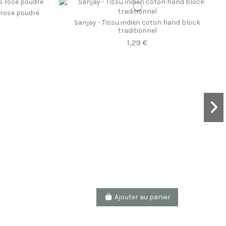
s rose poudré
Sanjay - Tissu indien coton hand block
traditionnel
1,29 €
Ajouter au panier