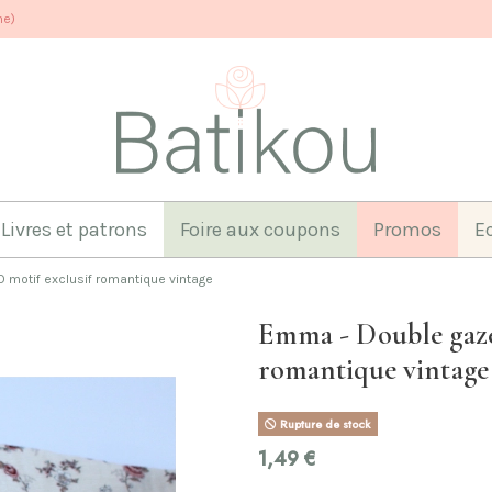
ne)
Livres et patrons
Foire aux coupons
Promos
E
 motif exclusif romantique vintage
Emma - Double gaze
romantique vintage
Rupture de stock
1,49 €