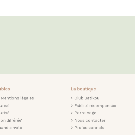
ables
La boutique
Mentions légales
Club Batikou
urisé
Fidélité récompensée
urisé
Parrainage
son différée"
Nous contacter
ande invité
Professionnels