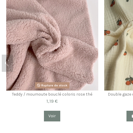
Rupture de stock
Teddy / moumoute bouclé coloris rose thé
Double gaze d
1,19 €
Voir