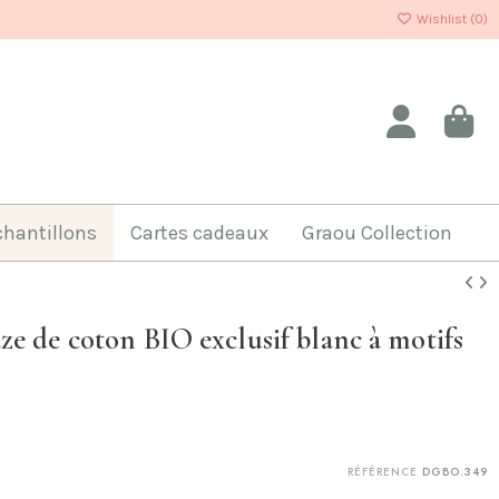
Wishlist (
0
)
chantillons
Cartes cadeaux
Graou Collection
e de coton BIO exclusif blanc à motifs
RÉFÉRENCE
DGBO.349