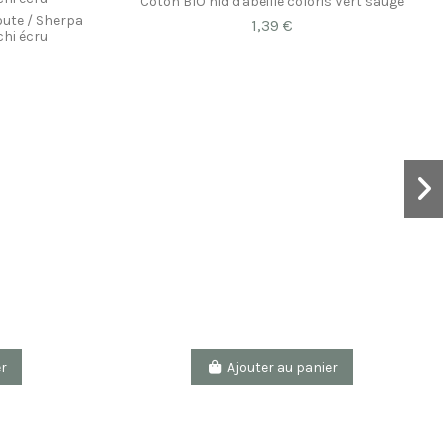
Coton BIO nid d'abeille coloris Vert sauge
oute / Sherpa
1,39 €
chi écru
er
Ajouter au panier