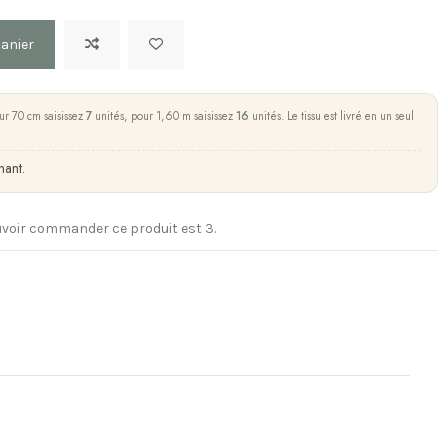
panier
ur 70 cm saisissez
7
unités, pour 1,60 m saisissez
16
unités. Le tissu est livré en un seul
nant.
voir commander ce produit est 3.