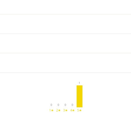
1
0
0
0
0
1★
2★
3★
4★
5★