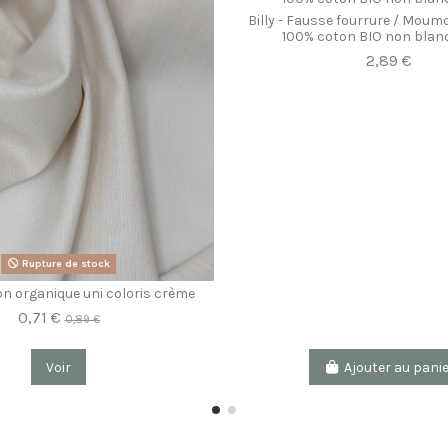
Billy - Fausse fourrure / Moum
100% coton BIO non blan
2,89 €
Rupture de stock
ton organique uni coloris crème
0,71 €
0,89 €
Voir
Ajouter au pani