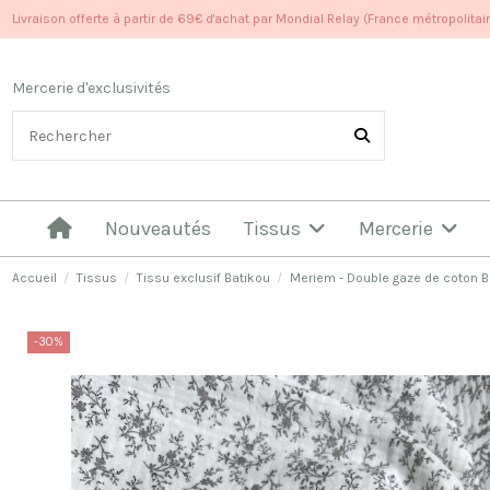
Livraison offerte à partir de 69€ d'achat par Mondial Relay (France métropolitai
Mercerie d'exclusivités
Nouveautés
Tissus
Mercerie
Accueil
Tissus
Tissu exclusif Batikou
Meriem - Double gaze de coton BIO
-30%