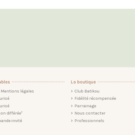
ables
La boutique
Mentions légales
Club Batikou
urisé
Fidélité récompensée
urisé
Parrainage
son différée"
Nous contacter
ande invité
Professionnels