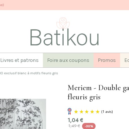
ne)
Livres et patrons
Foire aux coupons
Promos
E
 exclusif blanc à motifs fleuris gris
Meriem - Double gaz
fleuris gris
1,04 €
1,49 €
-30%