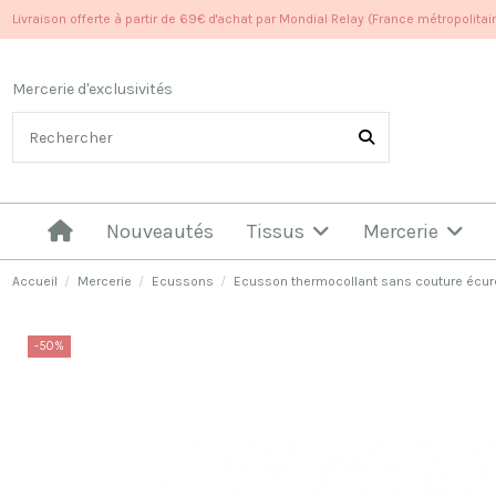
Livraison offerte à partir de 69€ d'achat par Mondial Relay (France métropolitai
Mercerie d'exclusivités
Nouveautés
Tissus
Mercerie
Accueil
Mercerie
Ecussons
Ecusson thermocollant sans couture écur
-50%