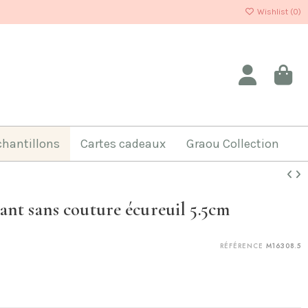
Wishlist (
0
)
chantillons
Cartes cadeaux
Graou Collection
nt sans couture écureuil 5.5cm
RÉFÉRENCE
M16308.5