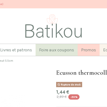
ne)
Livres et patrons
Foire aux coupons
Promos
E
euil 5.5cm
Ecusson thermocolla
Rupture de stock
1,44 €
2,89 €
-50%