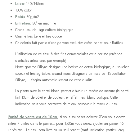
Laize:
140/145cm
100% coton
Poids
80g/m2
Entretien:
30° en machine
Coton issu de l'agriculture biologique
Qualité très belle et très douce
Ce coloris fait partie d'une gamme exclusive créée par et pour Batikou
L'utilisation de ce tissu à des fins commerciales est autorisée (création
d'articles artisanaux par exemple)
Notre gamme Silkyne désigne une batiste de coton biologique, au toucher
soyeux et très agréable, quand nous désignons un tissu par l'appellation
Silkyne, il s'agira automatiquement de cette qualité.
La photo avec le carré blanc permet d'avoir un repère de mesure (le carré
fait 10cm de côté) et de couleur, en effet il est blanc optique. Cette
indication peut vous permettre de mieux percevoir le rendu du tissu.
L'unité de vente est de 10cm
, si vous souhaitez acheter 70cm vous devez
entrer 7 unités dans le panier... pour 1,60m vous devez ajouter au panier 16
unités etc... Le tissu sera livré en un seul tenant (sauf indication particulière).