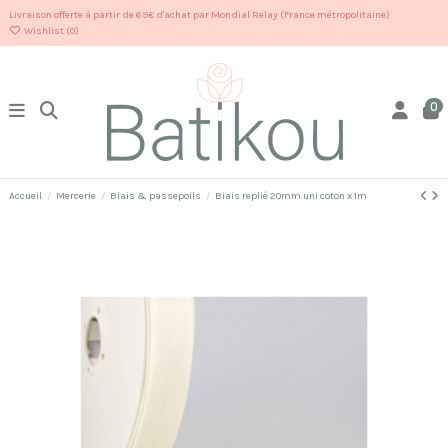
Livraison offerte à partir de 69€ d'achat par Mondial Relay (France métropolitaine)
Wishlist (
0
)
0
Accueil
Mercerie
Biais & passepoils
Biais replié 20mm uni coton x 1m