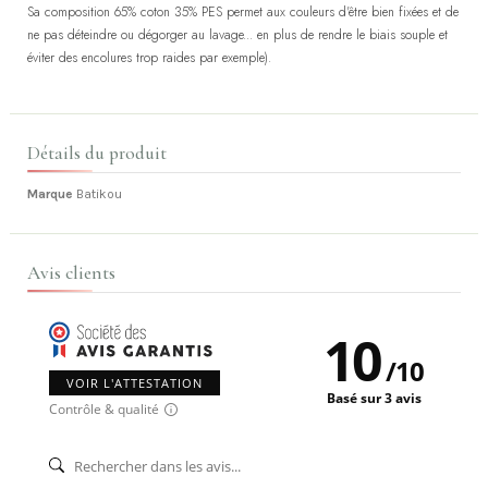
Sa composition 65% coton 35% PES permet aux couleurs d'être bien fixées et de
ne pas déteindre ou dégorger au lavage... en plus de rendre le biais souple et
éviter des encolures trop raides par exemple).
Détails du produit
Marque
Batikou
Avis clients
10
/
10
VOIR L'ATTESTATION
Basé sur 3 avis
Contrôle & qualité