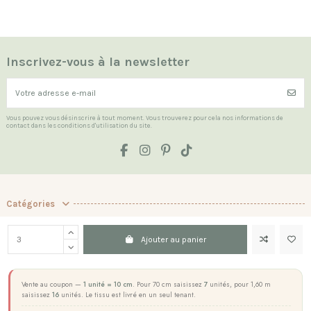
Inscrivez-vous à la newsletter
Vous pouvez vous désinscrire à tout moment. Vous trouverez pour cela nos informations de
contact dans les conditions d'utilisation du site.
Catégories
Les Indispensables
Ajouter au panier
La boutique
Contact us
Vente au coupon —
1 unité = 10 cm
. Pour 70 cm saisissez
7
unités, pour 1,60 m
saisissez
16
unités. Le tissu est livré en un seul tenant.
Marchand approuvé par la Société des Avis Garantis,
cliquez ici pour