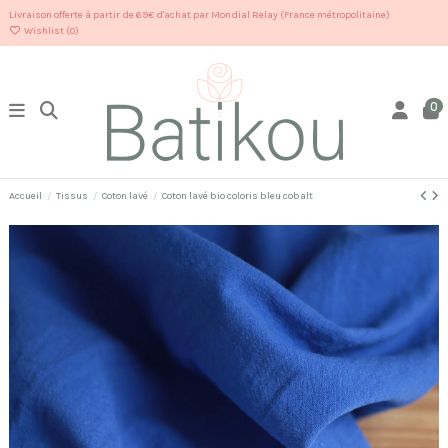
Livraison offerte à partir de 69€ d'achat par Mondial Relay (France métropolitaine)
Wishlist (
0
)
0
Accueil
Tissus
Coton lavé
Coton lavé bio coloris bleu cobalt