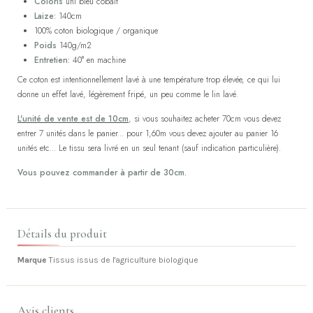
Coloris
uni bleu cobalt
Laize:
140cm
100% coton biologique / organique
Poids
140g/m2
Entretien:
40° en machine
Ce coton est intentionnellement lavé à une température trop élevée, ce qui lui
donne un effet lavé, légèrement fripé, un peu comme le lin lavé.
L'unité de vente est de 10cm
, si vous souhaitez acheter 70cm vous devez
entrer 7 unités dans le panier... pour 1,60m vous devez ajouter au panier 16
unités etc... Le tissu sera livré en un seul tenant (sauf indication particulière).
Vous pouvez commander à partir de 30cm.
Détails du produit
Marque
Tissus issus de l'agriculture biologique
Avis clients