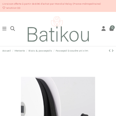
Livraison offerte à partir de 69€ d'achat par Mondial Relay (France métropolitaine)
Wishlist (
0
)
0
Accueil
Mercerie
Biais & passepoils
Passepoil à coudre uni x 1m