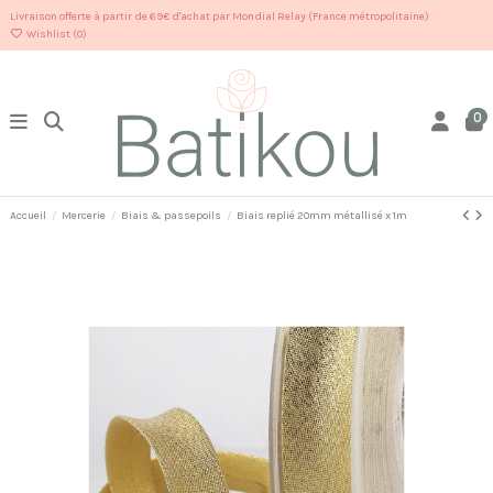
Livraison offerte à partir de 69€ d'achat par Mondial Relay (France métropolitaine)
Wishlist (
0
)
0
Accueil
Mercerie
Biais & passepoils
Biais replié 20mm métallisé x 1m