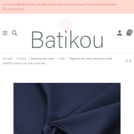
Livraison offerte à partir de 69€ d'achat par Mondial Relay (France métropolitaine)
Wishlist (
0
)
0
Accueil
Tissus
Popeline de coton
Unie
Popeline de coton douce qualité
SWEET coloris uni bleu marine