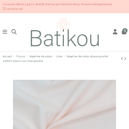
Livraison offerte à partir de 69€ d'achat par Mondial Relay (France métropolitaine)
Wishlist (
0
)
0
Accueil
Tissus
Popeline de coton
Unie
Popeline de coton douce qualité
SWEET coloris uni rose poudré