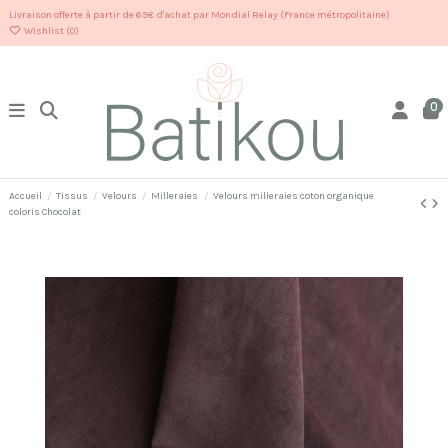
Livraison offerte à partir de 69€ d'achat par Mondial Relay (France métropolitaine)
Wishlist (
0
)
0
Accueil
Tissus
Velours
Milleraies
Velours milleraies coton organique
coloris Chocolat