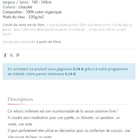
Largeur / Laize :
140 - 145cm
Coloris :
chocolat
Composition : 100% coton organique
Poids du tissu : 220g/m2
L'unité de vente est de 10cm
, si vous souhaitez acheter 70cm vous devez entrer 7 unités dans le
panier... pour 1,60m vous devez ajouter au panier 16 unités etc... Le tissu sera livré en un seul
tenant.
Vous pouvez commander
à partir de 30cm
.
En achetant ce produit vous gagnerez
0,14 €
grâce à notre programme
de fidélité. Votre panier totalisera
0,14 €
.
Description
Ce velours milleraies est une incontournable de la saison automne hiver !
A coudre sans modération pour une jupette, un bloomer, un pantalon, un
sweat, une veste.
Il peut parfaitement être utilisé en décoration pour la confection de coussin, une
jolie assise de banc ou autre...