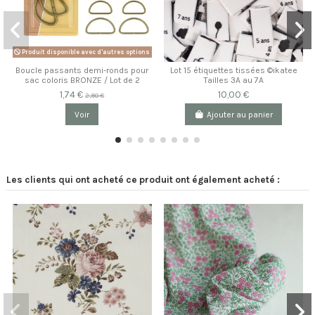
Produit disponible avec d'autres options
Boucle passants demi-ronds pour
Lot 15 étiquettes tissées ©ikatee
sac coloris BRONZE / Lot de 2
Tailles 3A au 7A
1,74 €
10,00 €
2,90 €
Voir
Ajouter au panier
Les clients qui ont acheté ce produit ont également acheté :