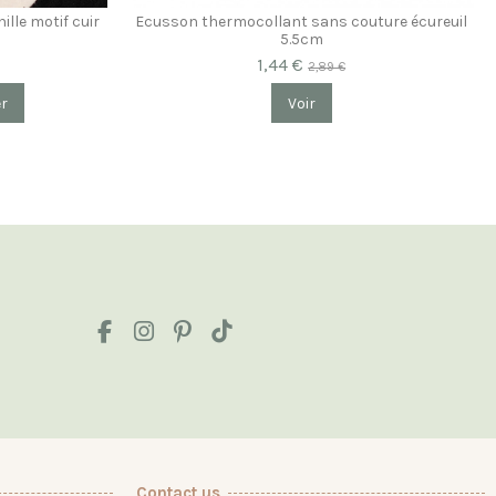
ille motif cuir
Ecusson thermocollant sans couture écureuil
5.5cm
1,44 €
2,89 €
er
Voir
Contact us