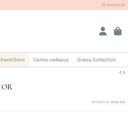
Wishlist (
0
)
chantillons
Cartes cadeaux
Graou Collection
e OR
RÉFÉRENCE
M108.001