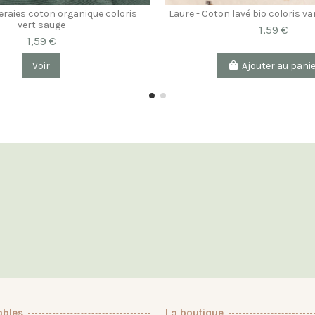
leraies coton organique coloris
Laure - Coton lavé bio coloris van
vert sauge
1,59 €
1,59 €
Voir
Ajouter au pani
ables
La boutique