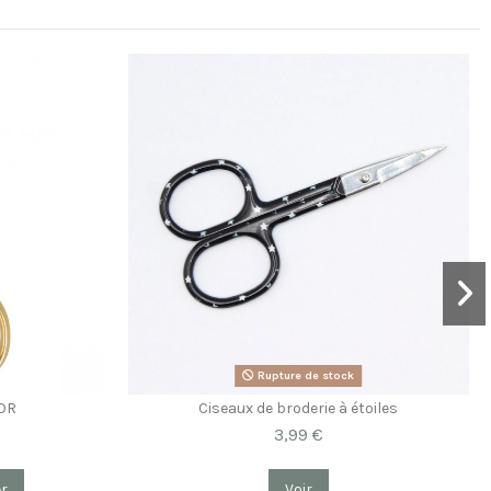
Rupture de stock
 OR
Ciseaux de broderie à étoiles
3,99 €
er
Voir