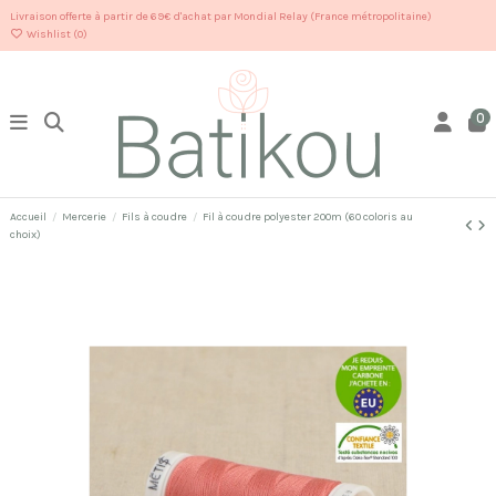
Livraison offerte à partir de 69€ d'achat par Mondial Relay (France métropolitaine)
Wishlist (
0
)
0
Accueil
Mercerie
Fils à coudre
Fil à coudre polyester 200m (60 coloris au
choix)