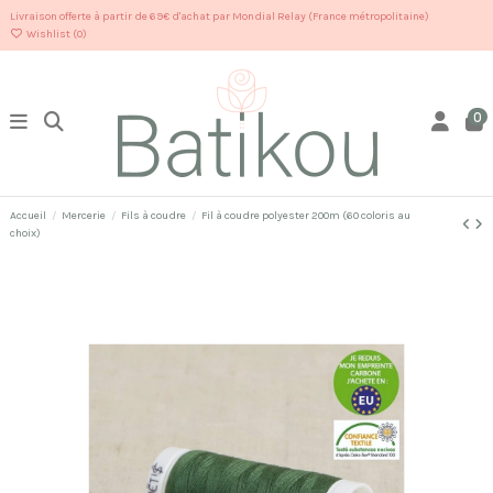
Livraison offerte à partir de 69€ d'achat par Mondial Relay (France métropolitaine)
Wishlist (
0
)
0
Accueil
Mercerie
Fils à coudre
Fil à coudre polyester 200m (60 coloris au
choix)