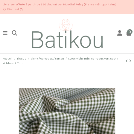
Livraison offerte à partir de 69€ d'achat par Mondial Relay (France métropolitaine)
Wishlist (
0
)
0
Accueil
Tissus
Vichy / carreaux / tartan
Coton vichy mini carreaux vert sapin
et blanc 2.7mm