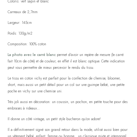
Coloris: vert sapin et blanc
Carreaux de 2,7mm
Largeur: 145cm
Poids: 130g/m2
Composition: 100% coton
La photo avec le carré blanc
permet d'avoir un repère de mesure (le carré
fait 10cm de côté) et de couleur, en effet il est blanc optique. Cette indication
peut vous permettre de mieux percevoir le rendu du tissu.
Le tissu en coton vichy est parfait pour la confection de chemise, bloomer,
short, mais aussi un petit détail pour un col sur une guimpe bébé, une petite
poche en vichy sur une chemise uni.
Très joli aussi en décoration: un coussin, un pochon, en petite touche pour des
embrases à rideaux...
Il donne un côté vintage, un petit style bucheron qu'on adore!
Il a définitivement signé son grand retour dans la mode, utilisé aussi bien pour
un vêtement bébé, enfant, femme ou homme... un classique mixte et intemporel