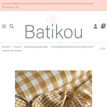
Livraison offerte à partir de 69€ d'achat par Mondial Relay (France métropolitaine)
Wishlist (
0
)
0
Accueil
Tissus
Double gaze de coton
Double gaze de coton vichy réversible
Moutarde / blanc