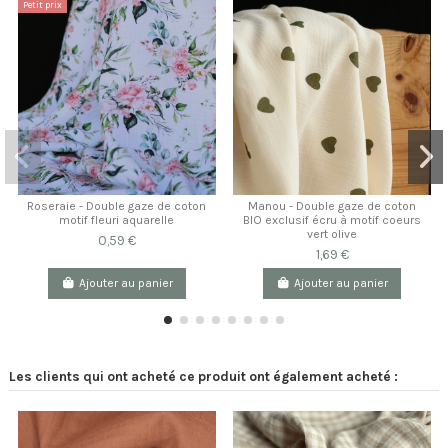
Petit prix
Roseraie - Double gaze de coton
Manou - Double gaze de coton
motif fleuri aquarelle
BIO exclusif écru à motif coeurs
vert olive
0,59 €
1,69 €
Ajouter au panier
Ajouter au panier
Les clients qui ont acheté ce produit ont également acheté :