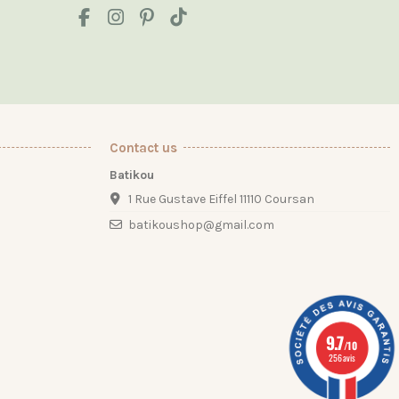
Contact us
Batikou
1 Rue Gustave Eiffel 11110 Coursan
batikoushop@gmail.com
9.7
/10
256 avis