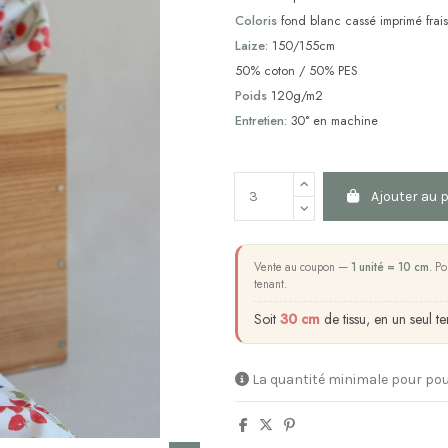
Coloris
fond blanc cassé imprimé frai
Laize:
150/155cm
50% coton / 50% PES
Poids
120g/m2
Entretien:
30° en machine
Ajouter au 
Vente au coupon —
1 unité = 10 cm
. Po
tenant.
Soit
30 cm
de tissu, en un seul te
La quantité minimale pour pou