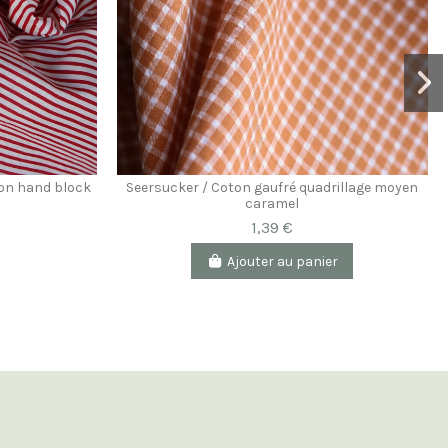
ton hand block
Seersucker / Coton gaufré quadrillage moyen
caramel
1,39 €
Ajouter au panier