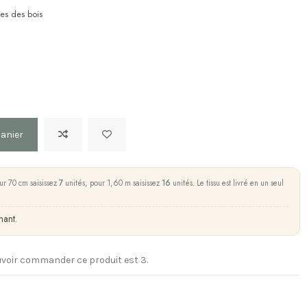
ses des bois
panier
ur 70 cm saisissez
7
unités, pour 1,60 m saisissez
16
unités. Le tissu est livré en un seul
nant.
voir commander ce produit est 3.