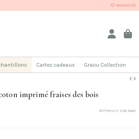
Wishlist (
0
)
chantillons
Cartes cadeaux
Graou Collection
coton imprimé fraises des bois
RÉFÉRENCE
COP.5401