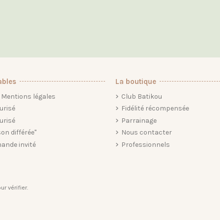
ables
La boutique
Mentions légales
Club Batikou
urisé
Fidélité récompensée
urisé
Parrainage
son différée"
Nous contacter
ande invité
Professionnels
ur vérifier
.