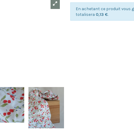
En achetant ce produit vous 
totalisera
0,13 €
.