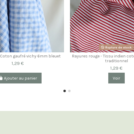
Rupture de stock
 Coton gaufré vichy 6mm bleuet
Rayures rouge - Tissu indien co
traditionnel
1,29 €
1,29 €
Ajouter au panier
Voir