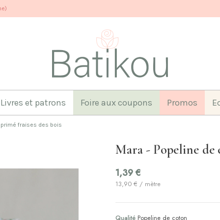
ne)
Livres et patrons
Foire aux coupons
Promos
E
mprimé fraises des bois
Mara - Popeline de 
1,39 €
13,90 € / mètre
Qualité
Popeline de coton