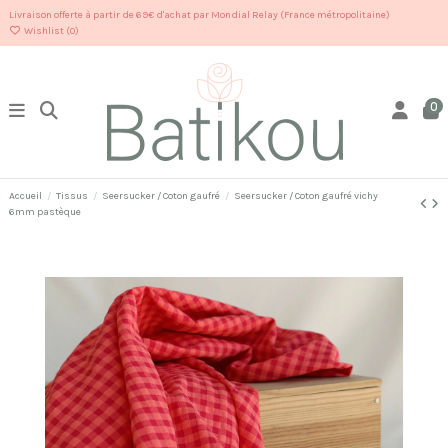
Livraison offerte à partir de 69€ d'achat par Mondial Relay (France métropolitaine)
Wishlist (
0
)
0
Accueil
Tissus
Seersucker / Coton gaufré
Seersucker / Coton gaufré vichy
6mm pastèque