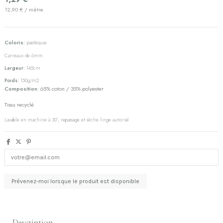
12,90 € / mètre
Coloris:
pastèque
(1 avis)
Carreaux de 6mm
Largeur:
145cm
Poids:
150g/m2
Composition
: 65% coton / 35% polyester
Tissu recyclé
Lavable en machine à 30°, repassage et sèche linge autorisé
Description