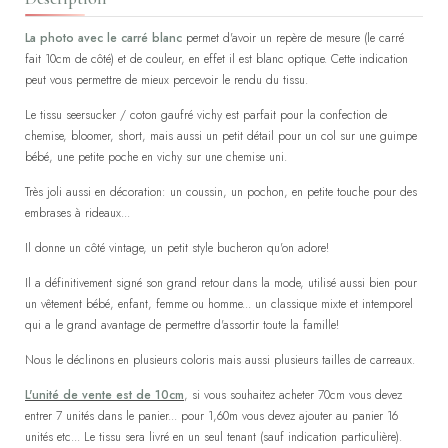
La photo avec le carré blanc
permet d'avoir un repère de mesure (le carré
fait 10cm de côté) et de couleur, en effet il est blanc optique. Cette indication
peut vous permettre de mieux percevoir le rendu du tissu.
Le tissu seersucker / coton gaufré vichy est parfait pour la confection de
chemise, bloomer, short, mais aussi un petit détail pour un col sur une guimpe
bébé, une petite poche en vichy sur une chemise uni.
Très joli aussi en décoration: un coussin, un pochon, en petite touche pour des
embrases à rideaux...
Il donne un côté vintage, un petit style bucheron qu'on adore!
Il a définitivement signé son grand retour dans la mode, utilisé aussi bien pour
un vêtement bébé, enfant, femme ou homme... un classique mixte et intemporel
qui a le grand avantage de permettre d'assortir toute la famille!
Nous le déclinons en plusieurs coloris mais aussi plusieurs tailles de carreaux.
L'unité de vente est de 10cm
, si vous souhaitez acheter 70cm vous devez
entrer 7 unités dans le panier... pour 1,60m vous devez ajouter au panier 16
unités etc... Le tissu sera livré en un seul tenant (sauf indication particulière).