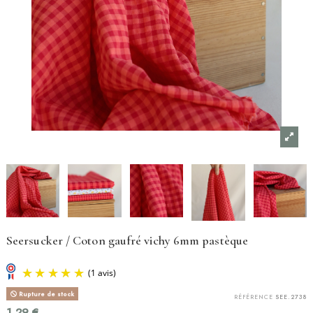
Seersucker / Coton gaufré vichy 6mm pastèque
Rupture de stock
RÉFÉRENCE
SEE.2738
1,29 €