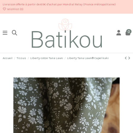
Livraison offerte à partir de 69€ d'achat par Mondial Relay (France métropolitaine)
Wishlist (
0
)
0
Accueil
Tissus
Liberty coton Tana Lawn
Liberty Tana Lawn® Capel kaki