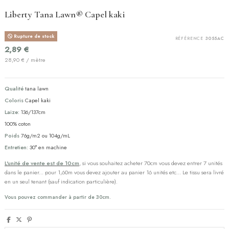
Liberty Tana Lawn® Capel kaki
Rupture de stock
RÉFÉRENCE
3055AC
2,89 €
28,90 € / mètre
Qualité
tana lawn
Coloris
Capel kaki
Laize:
136/137cm
100% coton
Poids
76g/m2 ou 104g/mL
Entretien:
30° en machine
L'unité de vente est de 10cm
, si vous souhaitez acheter 70cm vous devez entrer 7 unités
dans le panier... pour 1,60m vous devez ajouter au panier 16 unités etc... Le tissu sera livré
en un seul tenant (sauf indication particulière).
Vous pouvez commander à partir de 30cm.