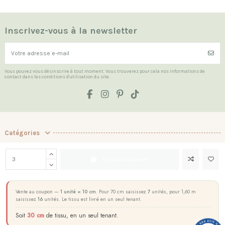
Inscrivez-vous à la newsletter
Vous pouvez vous désinscrire à tout moment. Vous trouverez pour cela nos informations de
contact dans les conditions d'utilisation du site.
Catégories
Les Indispensables
Ajouter au panier
La boutique
Contact us
Vente au coupon —
1 unité = 10 cm
. Pour 70 cm saisissez
7
unités, pour 1,60 m
saisissez
16
unités. Le tissu est livré en un seul tenant.
Marchand approuvé par la Société des Avis Garantis,
cliquez ici pour
Soit
30 cm
de tissu, en un seul tenant.
vérifier
.